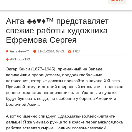
Анта ♣♠♥♦™ представляет
свежие работы художника
Ефремова Сергея
Анта ♣♠♥♦™
11-01-2014, 02:03
1 614
АРТпалиТРА
Эдгар Кейси (1877–1945), признанный на Западе
величайшим прорицателем, предрек глобальные
потрясения, которые должны произойти в начале XXI века.
Причиной тому гигантский природный катаклизм – подвижка
донных океанских тектонических плит. Ураганы и цунами
будут бушевать везде, но особенно у берегов Америки и
Восточной Азии...
А вот чо именно спизднул Эдгар,матьиво,Кейси,читайте
дальше! Я же умываю руки,а то в краске перепачкался,пока
работки вставлял сырые....одним словом-свежачок!