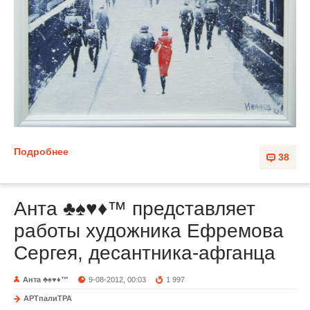
Подробнее
38
Анта ♣♠♥♦™ представляет
работы художника Ефремова
Сергея, десантника-афганца
Анта ♣♠♥♦™
9-08-2012, 00:03
1 997
АРТпалиТРА