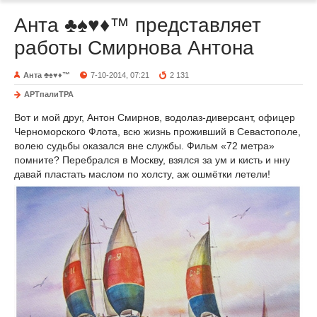
Анта ♣♠♥♦™ представляет
работы Смирнова Антона
Анта ♣♠♥♦™
7-10-2014, 07:21
2 131
АРТпалиТРА
Вот и мой друг, Антон Смирнов, водолаз-диверсант, офицер
Черноморского Флота, всю жизнь проживший в Севастополе,
волею судьбы оказался вне службы. Фильм «72 метра»
помните? Перебрался в Москву, взялся за ум и кисть и нну
давай пластать маслом по холсту, аж ошмётки летели!