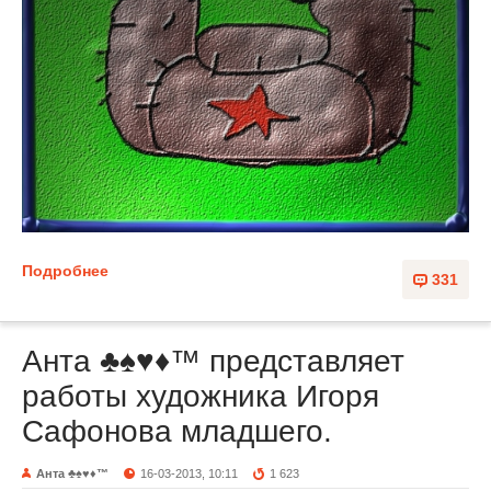
Подробнее
331
Анта ♣♠♥♦™ представляет
работы художника Игоря
Сафонова младшего.
Анта ♣♠♥♦™
16-03-2013, 10:11
1 623