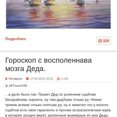
Подробнее
320
Гороскоп с восполеннава
мозга Деда.
Полярнег
17-03-2014, 20:21
2 130
АРТпалиТРА
...а дело было так- Лазиет Дед по рзличнем сцайтам
бескрайнева тырнета, ну там-дедУшка точько ру, Нямке
трямке всякие точько опятьже ру. ну и заметил что у многех
сцайтов есть свои гараскопы и прочая астралагическая мура
в каторую аходно верят, различные выжившые из ума Деды