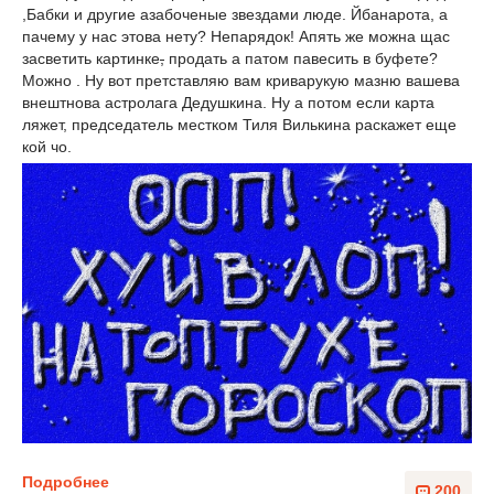
,Бабки и другие азабоченые звездами люде. Йбанарота, а
пачему у нас этова нету? Непарядок! Апять же можна щас
засветить картинке
,
продать а патом павесить в буфете?
Можно . Ну вот претставляю вам криварукую мазню вашева
внештнова астролага Дедушкина. Ну а потом если карта
ляжет, председатель местком Тиля Вилькина раскажет еще
кой чо.
Подробнее
200