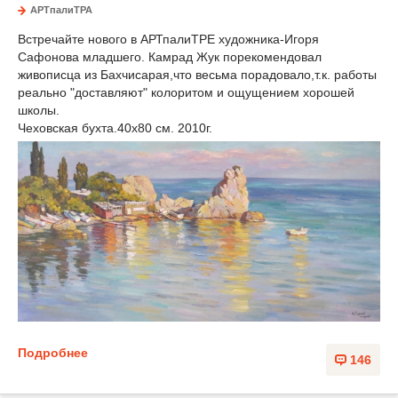
АРТпалиТРА
Встречайте нового в АРТпалиТРЕ художника-Игоря
Сафонова младшего. Камрад Жук порекомендовал
живописца из Бахчисарая,что весьма порадовало,т.к. работы
реально "доставляют" колоритом и ощущением хорошей
школы.
Чеховская бухта.40х80 см. 2010г.
Подробнее
146