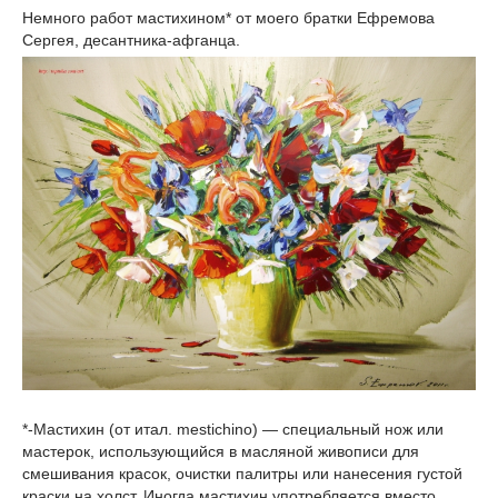
Немного работ мастихином* от моего братки Ефремова
Сергея, десантника-афганца.
*-Мастихин (от итал. mestichino) — специальный нож или
мастерок, использующийся в масляной живописи для
смешивания красок, очистки палитры или нанесения густой
краски на холст. Иногда мастихин употребляется вместо