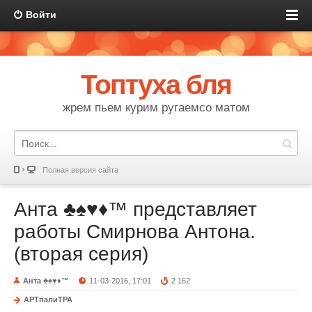
Войти
Топтуха бля
жрем пьем курим ругаемсо матом
Полная версия сайта
Анта ♣♠♥♦™ представляет
работы Смирнова Антона.
(вторая серия)
Анта ♣♠♥♦™
11-03-2016, 17:01
2 162
АРТпалиТРА