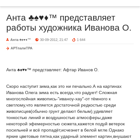
Анта ♣♠♥♦™ представляет
работы художника Иванова О.
Анта ♣♠♥♦™
30-09-2012, 21:47
1 644
АРТпалиТРА
Анта ♣♠♥♦™ представляет: Афтар Иванов О.
Скоро наступит зима,как это ни печально.А на картинах
Иванова Олега зима есть всегда,что радует! Сложная
многослойная живопись-"иваноу-хау"-от тёмного к
светлому,что является достаточной редкостью среди
живописцев(обычно грунт делают белым),удивляет
тонкостью линий и воздушностью атмосферы,даже
некоторой эфемерностью сюжета,кажется подуй ветерок
посильней и всё пропадёт,исчезнет в белой мгле.Однако
яркие цветовые пятна,как ударный элемент картин,внушают