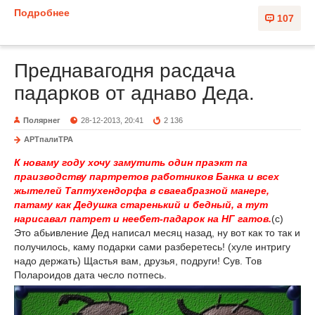
Подробнее
107
Преднавагодня расдача
падарков от аднаво Деда.
Полярнег
28-12-2013, 20:41
2 136
АРТпалиТРА
К новаму году хочу замутить один праэкт па
праизводству партретов работников Банка и всех
жытелей Таптухендорфа в сваеабразной манере,
патаму как Дедушка старенький и бедный, а тут
нарисавал патрет и неебет-падарок на НГ гатов.
(с)
Это абьивление Дед написал месяц назад, ну вот как то так и
получилось, каму подарки сами разберетесь! (хуле интригу
надо держать) Щастья вам, друзья, подруги! Сув. Тов
Полароидов дата чесло потпесь.