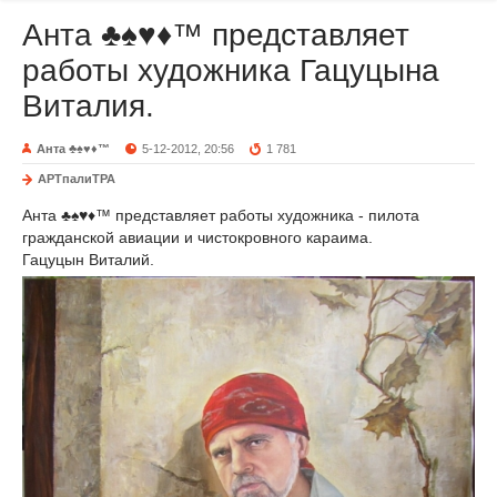
Анта ♣♠♥♦™ представляет
работы художника Гацуцына
Виталия.
Анта ♣♠♥♦™
5-12-2012, 20:56
1 781
АРТпалиТРА
Анта ♣♠♥♦™ представляет работы художника - пилота
гражданской авиации и чистокровного караима.
Гацуцын Виталий.