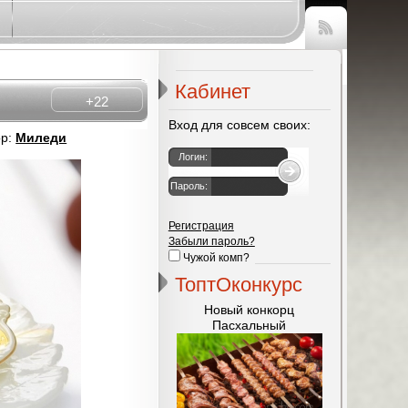
Чтение
RSS
Кабинет
+22
Вход для совсем своих:
ор:
Миледи
Логин:
Пароль:
Регистрация
Забыли пароль?
Чужой комп?
ТоптОконкурс
Новый конкорц
Пасхальный