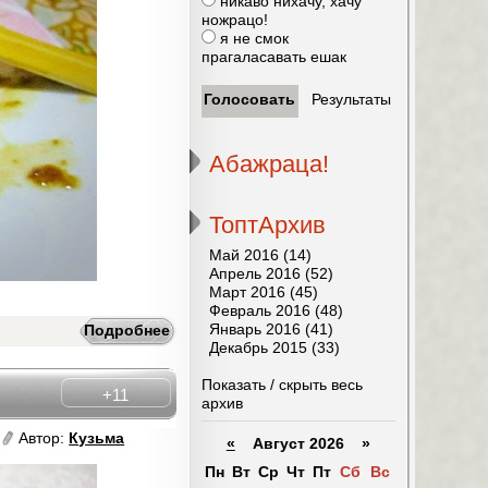
никаво нихачу, хачу
ножрацо!
я не смок
прагаласавать ешак
Абажраца!
ТоптАрхив
Май 2016 (14)
Апрель 2016 (52)
Март 2016 (45)
Февраль 2016 (48)
Январь 2016 (41)
Подробнее
Декабрь 2015 (33)
Показать / скрыть весь
+11
архив
Автор:
Кузьма
«
Август 2026 »
Пн
Вт
Ср
Чт
Пт
Сб
Вс