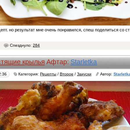
епт. но результат мне очень понравился, спеш поделиться со 
5
Спезднуло:
284
стящие крылья
Афтар:
Starletka
2:36
Категория:
Рецепты
/
Второе
/
Закуски
Автор:
Starletk