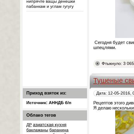
нипрячте ващы денешки
пабанкам и углам гугугу
Сегодня будет сви
шпецлями.
Фтыкнуло: 3 06
Тушеные св
Приход взяток из:
Дата: 12-05-2016, 
Рецептов этого ди
Источник: АННДБ б/п
Я делаю нескольки
Облако тегов
азиатская кухня
ДР
баклажаны
баранина