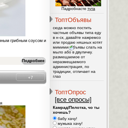
Падробнасте
тута
ТоптОбъявы
сюда можно постить
частные объявы типа еду
в н-ск, давайте нажремсо
нным грибным соусом и
или продаю няшных котят
мимими. объявы слать на
мыло або в двуличку.
размещаемое от
Подробнее
неразмещаемого
администрация, по
традиции, отличает на
глаз
+7
ТоптОпрос
[все опросы]
ия
Камрад/Пелотка, чо ты
хочешь?
бабу хачу!
мужыка хачу!