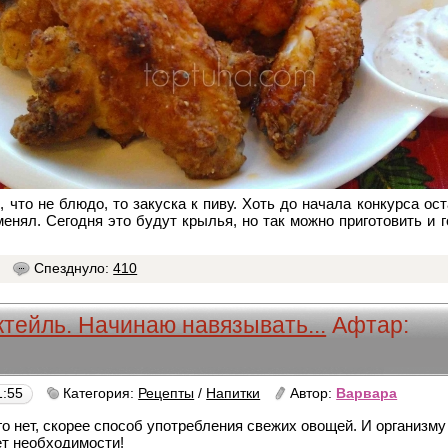
 что не блюдо, то закуска к пиву. Хоть до начала конкурса ос
енял. Сегодня это будут крылья, но так можно приготовить и г
7
Спезднуло:
410
тейль. Начинаю навязывать...
Афтар:
1:55
Категория:
Рецепты
/
Напитки
Автор:
Варвара
го нет, скорее способ употребления свежих овощей. И организм
ет необходимости!