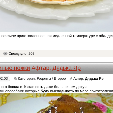
ное филе приготовленное при медленной температуре с обалде
5
Спезднуло:
203
иные ножки
Афтар:
Дядька Яр
02:03
Категория:
Рецепты
/
Второе
Автор:
Дядька Яр
вного блюда в Китае есть даже больше чем дохуя.
ми способами которые буду выкладывать по мере приготовлен