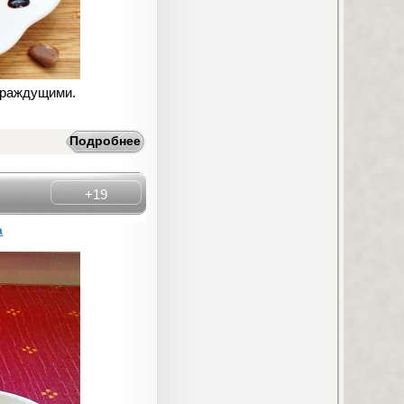
страждущими.
Подробнее
+19
a