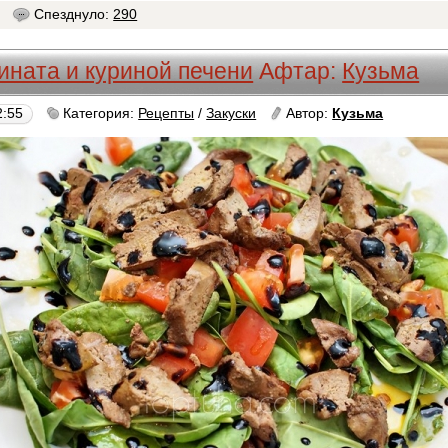
0
Спезднуло:
290
ината и куриной печени
Афтар:
Кузьма
2:55
Категория:
Рецепты
/
Закуски
Автор:
Кузьма