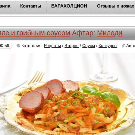
вила
Контакты
БАРАХОЛЦИОН
Отзывы о ножах
ле и грибным соусом
Афтар:
Миледи
00:59
Категория:
Рецепты
/
Второе
/
Соусы
/
Конкурсы
Авт