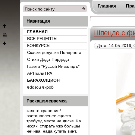
Главная
Пра
Навигация
Шпецле с фи
ГЛАВНАЯ
ВСЕ РЕЦЕПТЫ
КОНКУРСЫ
Дата: 14-05-2016, 
Скаски дедушки Полярнега
Стихи Деда-Пирдеда
Газета "Русскiй Инвалидъ"
АРТпалиТРА
БАРАХОЛЦИОН
{count_categ_22}
ɐdоεоu ɐʞɔоɓ
Раскашэлеваемса
калеге хранение/
вастанавленее сцаета
требуед места на диске. йа
иссяк. стирать ужэ большы
нечива. нада купить винт.