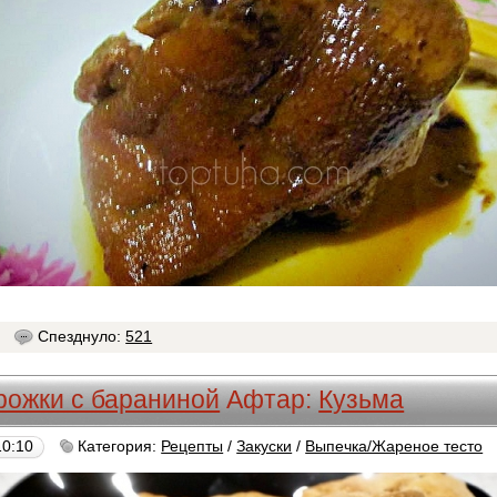
4
Спезднуло:
521
рожки с бараниной
Афтар:
Кузьма
10:10
Категория:
Рецепты
/
Закуски
/
Выпечка/Жареное тесто