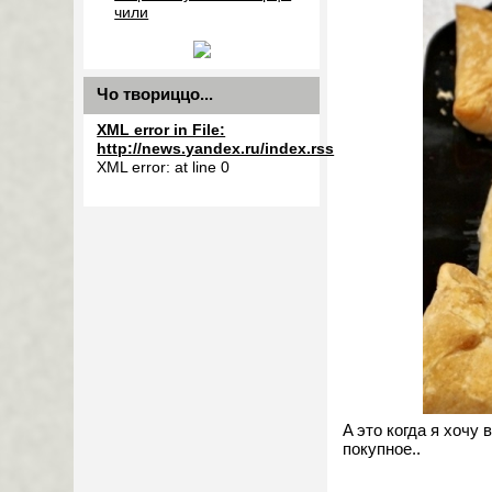
чили
Чо твориццо...
XML error in File:
http://news.yandex.ru/index.rss
XML error: at line 0
A это когда я хочу
покупное..