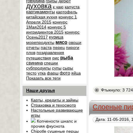
говядина
грибы
дебют
духовка
к чаю
капуста
картикаменты
картофель
китайская кухня
конкурс 1
Апреля 2015
конкурс
1Мая2014
конкурс 5
ингридиентов 2015
конкурс
курица
Осень2017
мясо
морепродукты
овощи
отчеты
паста
перец
пироги
плов
поздравления
рыба
путешествия
рис
свинина
специи
субпродукты
супы
сыры
фото
тесто
утка
фарш
яйца
Показать все теги
Фтыкнуло: 3 72
Наши друзья
Карты, кредиты и займы
Страховка и техосмотр
Слоеные пи
Настольные развивающие
игры
Дата: 11-05-2016, 
Копчености шнапс и
прочяя фкуснота
Chipotle сушеные перцы