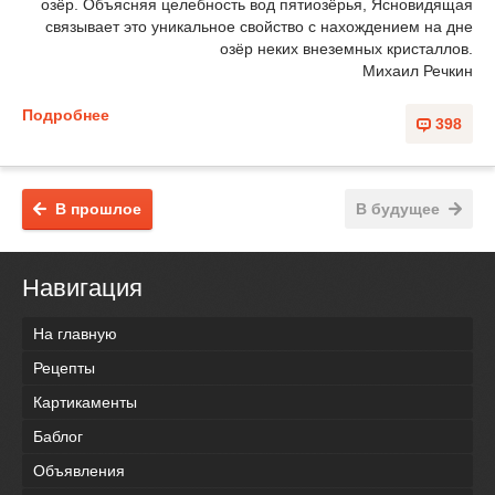
озёр. Объясняя целебность вод пятиозёрья, Ясновидящая
связывает это уникальное свойство с нахождением на дне
озёр неких внеземных кристаллов.
Михаил Речкин
Подробнее
398
В прошлое
В будущее
Навигация
На главную
Рецепты
Картикаменты
Баблог
Объявления