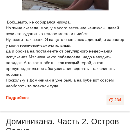
Вобщемто, не собирался никуда.
Но жына сказала, мол, у малого вeсенние каникулы, давай
вези его куданить в теплое место и ниибет.
Ну, везти- так везти. Я ващето очень покладистый, и характер
у меня
говнистый
замечательный.
Да и бронза на постаменте от регулярного недержания
испускания Мясника както пабелесела, надо наводить
парядок. А то как гнобить - так каждый герой, а как
предупредительное абслуживание сделать - так слинять
норовят.
Поскольку в Доминикан я уже был, а на Кубе вот совсем
наоборот - то поехали туда.
Подробнее
234
Доминикана. Часть 2. Остров