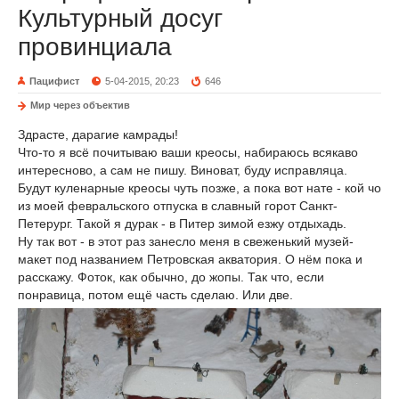
Культурный досуг
провинциала
Пацифист
5-04-2015, 20:23
646
Мир через объектив
Здрасте, дарагие камрады!
Что-то я всё почитываю ваши креосы, набираюсь всякаво
интересново, а сам не пишу. Виноват, буду исправляца.
Будут куленарные креосы чуть позже, а пока вот нате - кой чо
из моей февральского отпуска в славный горот Санкт-
Петерург. Такой я дурак - в Питер зимой езжу отдыхадь.
Ну так вот - в этот раз занесло меня в свеженький музей-
макет под названием Петровская акватория. О нём пока и
расскажу. Фоток, как обычно, до жопы. Так что, если
понравица, потом ещё часть сделаю. Или две.