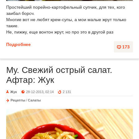
Простейший порейно-картофельный супчик, для тех, кого
заибал борсч.
Многие вот не любят крем-супы, а мои малые жрут только
такие.
Не, пижжу, еще вонтон жрут, но про это в другой раз
Подробнее
173
Му. Свежий острый салат.
Афтар: Жук
Жук
28-12-2013, 02:14
2 131
Рецепты
/
Салаты