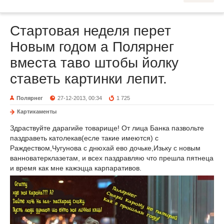
Стартовая неделя перет
Новым годом а Полярнег
вместа таво штобы йолку
ставеть картинки лепит.
Полярнег
27-12-2013, 00:34
1 725
Картикаменты
Здраствуйте дарагийе товарище! От лица Банка пазвольте
паздраветь католекав(есле такие имеются) с
Раждеством,Чугунова с днюхай ево дочьке,Изьку с новым
ванноватерклазетам, и всех паздравляю что прешла пятнеца
и время как мне кажэцца карпаративов.