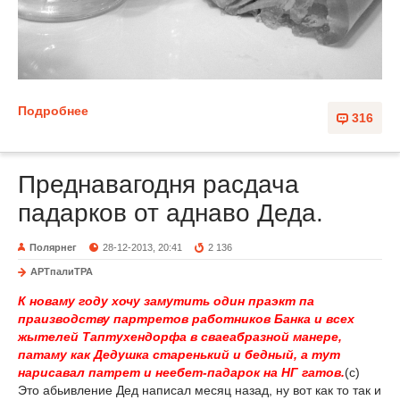
Подробнее
316
Преднавагодня расдача
падарков от аднаво Деда.
Полярнег
28-12-2013, 20:41
2 136
АРТпалиТРА
К новаму году хочу замутить один праэкт па
праизводству партретов работников Банка и всех
жытелей Таптухендорфа в сваеабразной манере,
патаму как Дедушка старенький и бедный, а тут
нарисавал патрет и неебет-падарок на НГ гатов.
(с)
Это абьивление Дед написал месяц назад, ну вот как то так и