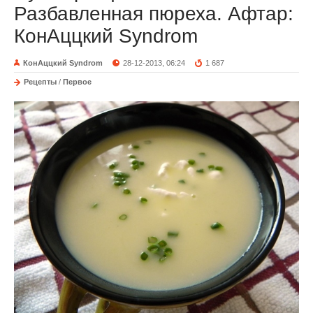
Разбавленная пюреха. Афтар:
КонАццкий Syndrom
КонАццкий Syndrom
28-12-2013, 06:24
1 687
Рецепты
/
Первое