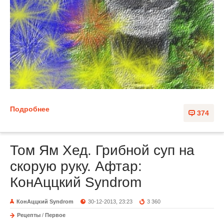
Подробнее
374
Том Ям Хед. Грибной суп на
скорую руку. Афтар:
КонАццкий Syndrom
КонАццкий Syndrom
30-12-2013, 23:23
3 360
Рецепты
/
Первое