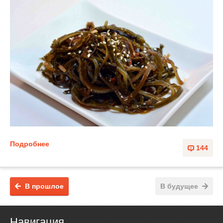
Подробнее
144
В прошлое
В будущее
Навигация