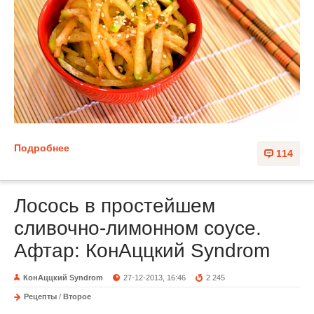
Подробнее
114
Лосось в простейшем
сливочно-лимонном соусе.
Афтар: КонАццкий Syndrom
КонАццкий Syndrom
27-12-2013, 16:46
2 245
Рецепты
/
Второе