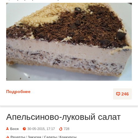
Подробнее
246
Апельсиново-луковый салат
Бося
30-05-2015, 17:17
728
Рецепты
/
Закуски
/
Салаты
/
Конкурсы