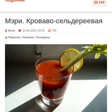
Подробнее
144
Мэри. Кроваво-сельдереевая
Бося
31-05-2015, 22:53
790
Рецепты
/
Напитки
/
Конкурсы