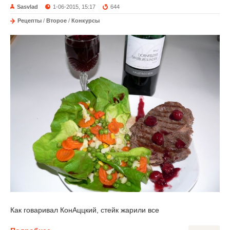
Sasvlad
1-06-2015, 15:17
644
Рецепты
/
Второе
/
Конкурсы
Как говаривал КонАццкий, стейк жарили все