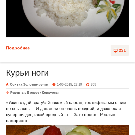
Подробнее
231
Курьи ноги
Сонька Золотые ручки
1-06-2015, 22:19
765
Рецепты
/
Второе
/
Конкурсы
«Ужин отдай врагу!» Знакомый слоган, ток нифига мы с ним
не согласны… И даж если он очень поздний, и даже если
супер пиздец какой вредный..гг… Зато просто. Реально
нажористо