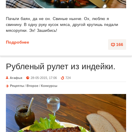
Пачьти баян, да не он. Свиные нынче. Ох, люблю я
свинину. В одну руку кусок мяса, другой крутишь педали
мясорупки. Эх! Зашибись!
Подробнее
166
Рубленый рулет из индейки.
Агафья
28-05-2015, 17:06
724
Рецепты
/
Второе
/
Конкурсы