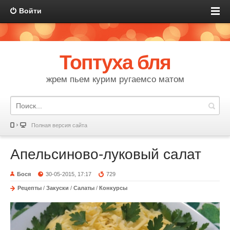
Войти
Топтуха бля
жрем пьем курим ругаемсо матом
Полная версия сайта
Апельсиново-луковый салат
Бося
30-05-2015, 17:17
729
Рецепты
/
Закуски
/
Салаты
/
Конкурсы