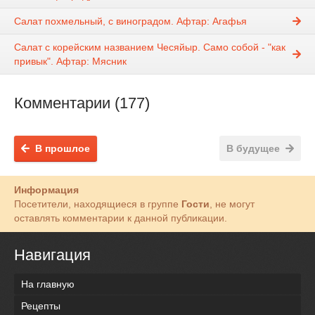
Салат похмельный, с виноградом. Афтар: Агафья
Салат с корейским названием Чесяйыр. Само собой - "как
привык". Афтар: Мясник
Комментарии (177)
В прошлое
В будущее
Информация
Посетители, находящиеся в группе
Гости
, не могут
оставлять комментарии к данной публикации.
Навигация
На главную
Рецепты