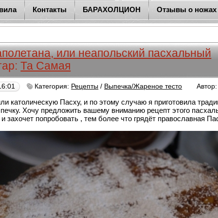
вила
Контакты
БАРАХОЛЦИОН
Отзывы о ножах
полетана, или неапольский пасхальный
тар:
Та Самая
16:01
Категория:
Рецепты
/
Выпечка/Жареное тесто
Автор
ли католическую Пасху, и по этому случаю я приготовила трад
печку. Хочу предложить вашему вниманию рецепт этого пасхаль
 и захочет попробовать , тем более что грядёт православная Па