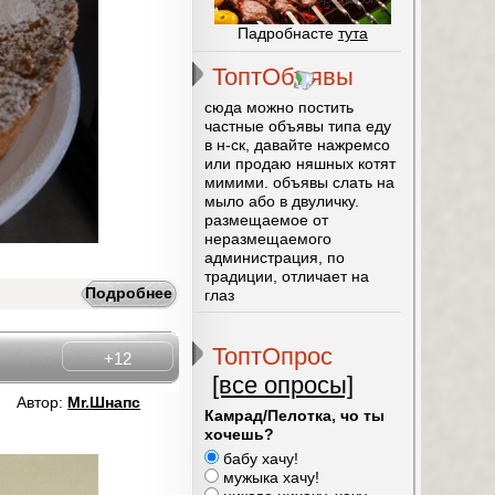
Падробнасте
тута
ТоптОбъявы
сюда можно постить
частные объявы типа еду
в н-ск, давайте нажремсо
или продаю няшных котят
мимими. объявы слать на
мыло або в двуличку.
размещаемое от
неразмещаемого
администрация, по
традиции, отличает на
Подробнее
глаз
ТоптОпрос
+12
[все опросы]
Автор:
Mr.Шнапс
Камрад/Пелотка, чо ты
хочешь?
бабу хачу!
мужыка хачу!