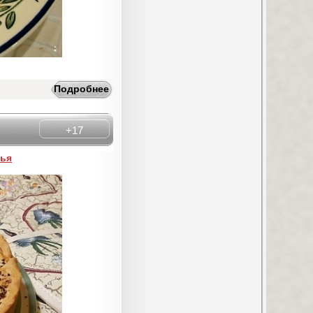
Подробнее
+17
ья