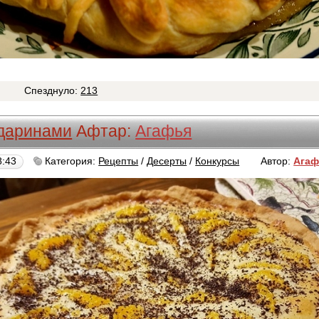
3
Спезднуло:
213
ндаринами
Афтар:
Агафья
8:43
Категория:
Рецепты
/
Десерты
/
Конкурсы
Автор:
Агаф