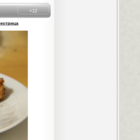
+12
сестрица