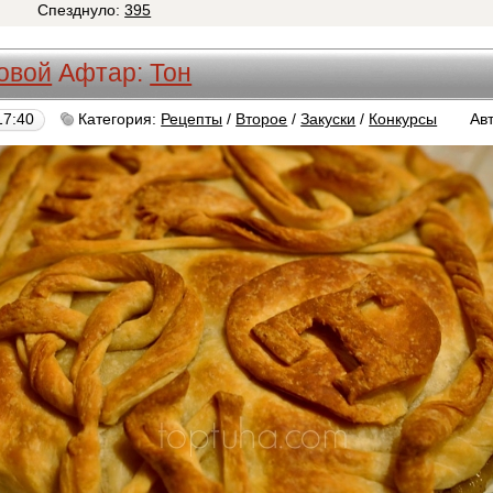
5
Спезднуло:
395
овой
Афтар:
Тон
17:40
Категория:
Рецепты
/
Второе
/
Закуски
/
Конкурсы
Ав