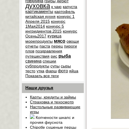
говядина
грибы
дебют
духовка
к чаю
капуста
картикаменты
картофель
китайская кухня
конкурс 1
Апреля 2015
конкурс
1Мая2014
конкурс 5
ингридиентов 2015
конкурс
курица
Осень2017
мясо
морепродукты
овощи
отчеты
паста
перец
пироги
плов
поздравления
рыба
путешествия
рис
свинина
специи
субпродукты
супы
сыры
фото
тесто
утка
фарш
яйца
Показать все теги
Наши друзья
Карты, кредиты и займы
Страховка и техосмотр
Настольные развивающие
игры
Копчености шнапс и
прочяя фкуснота
Chipotle сушеные перцы