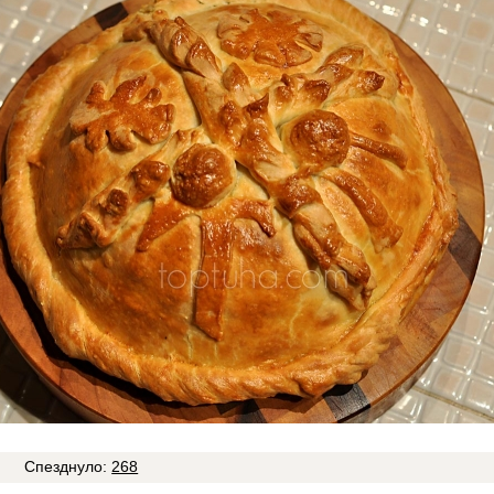
Спезднуло:
268