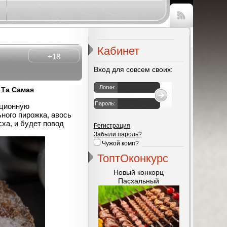
Чтение
RSS
Кабинет
+18
Вход для совсем своих:
Логин:
:
Та Самая
Пароль:
иционную
ного пирожка, авось
сха, и будет повод
Регистрация
Забыли пароль?
Чужой комп?
ТоптОконкурс
Новый конкорц
Пасхальный