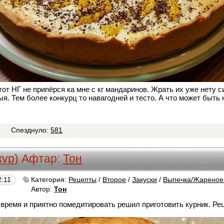
тот НГ не припёрся ка мне с кг мандаринов. Жрать их уже нету 
я. Тем более конкурц то навагодней и тесто. А что может быть
Спезднуло:
581
кур)
Афтар:
Тон
2:11
Категория:
Рецепты
/
Второе
/
Закуски
/
Выпечка/Жареное
Автор:
Тон
 время и приятно помедитировать решил приготовить курник. Ре