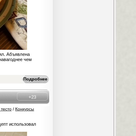
сил. Абъявлена
 навагоднее чем
Подробнее
+23
 тесто
/
Конкурсы
цепт использовал