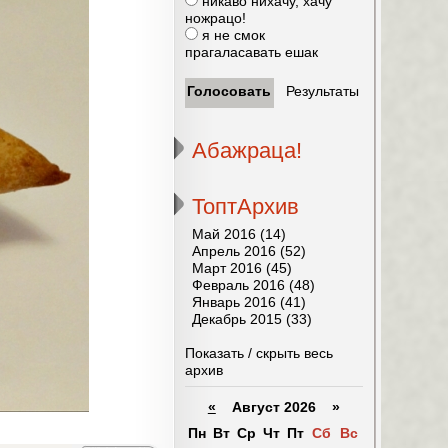
никаво нихачу, хачу
ножрацо!
я не смок
прагаласавать ешак
Абажраца!
ТоптАрхив
Май 2016 (14)
Апрель 2016 (52)
Март 2016 (45)
Февраль 2016 (48)
Январь 2016 (41)
Декабрь 2015 (33)
Показать / скрыть весь
архив
«
Август 2026 »
Пн
Вт
Ср
Чт
Пт
Сб
Вс