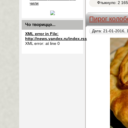
Фтыкнуло: 2 16
чили
Пирог колоб
Чо твориццо...
Дата: 21-01-2016, 
XML error in File:
http://news.yandex.ru/index.rss
XML error: at line 0