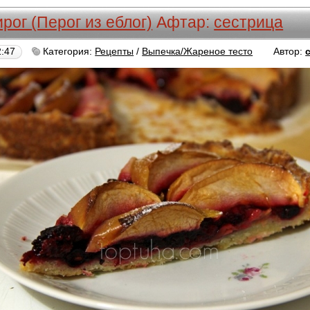
рог (Перог из еблог)
Афтар:
сестрица
2:47
Категория:
Рецепты
/
Выпечка/Жареное тесто
Автор: