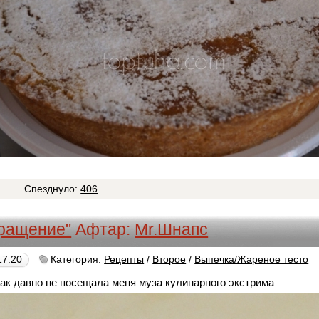
0
Спезднуло:
406
вращение"
Афтар:
Mr.Шнапс
17:20
Категория:
Рецепты
/
Второе
/
Выпечка/Жареное тесто
 как давно не посещала меня муза кулинарного экстрима