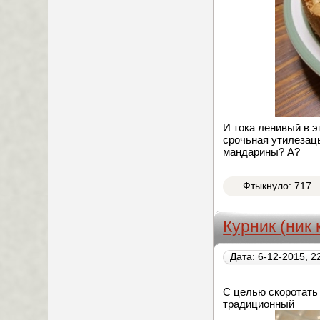
И тока ленивый в э
срочьная утилезацы
мандарины? А?
Фтыкнуло: 717
Курник (ник 
Дата: 6-12-2015, 2
С целью скоротать
традиционный