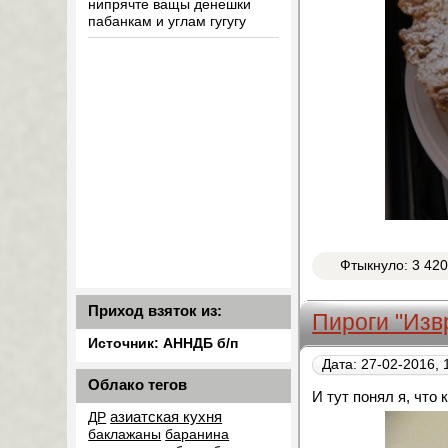
нипрячте ващы денешки
пабанкам и углам гугугу
Фтыкнуло: 3 42
Приход взяток из:
Пироги "Из
Источник: АННДБ б/п
Дата: 27-02-2016, 
Облако тегов
И тут понял я, что
азиатская кухня
ДР
баклажаны
баранина