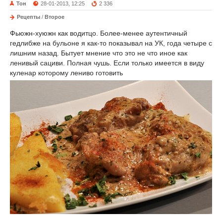
Тон
28-01-2013, 12:25
2 336
Рецепты
/
Второе
Фьюжн-хуюжн как водитцо. Более-менее аутентичный
гедлибже на бульоне я как-то показывал на УК, года четыре с
лишним назад. Бытует мнение что это не что иное как
ленивый сациви. Полная чушь. Если только имеется в виду
куленар которому лениво готовить