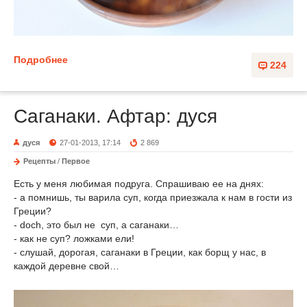
Подробнее
224
Саганаки. Афтар: дуся
дуся
27-01-2013, 17:14
2 869
Рецепты
/
Первое
Есть у меня любимая подруга. Спрашиваю ее на днях:
- а помнишь, ты варила суп, когда приезжала к нам в гости из
Греции?
- doch, это был не суп, а саганаки…
- как не суп? ложками ели!
- слушай, дорогая, саганаки в Греции, как борщ у нас, в
каждой деревне свой…