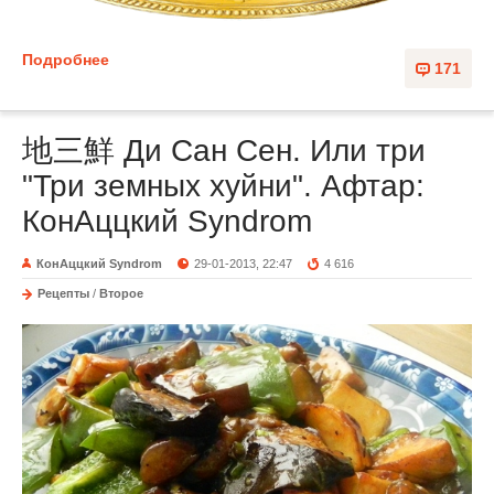
Подробнее
171
地三鮮 Ди Сан Сен. Или три
"Три земных хуйни". Афтар:
КонАццкий Syndrom
КонАццкий Syndrom
29-01-2013, 22:47
4 616
Рецепты
/
Второе