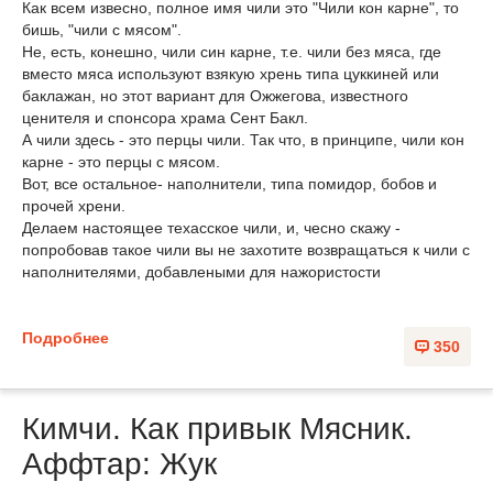
Как всем извесно, полное имя чили это "Чили кон карне", то
бишь, "чили с мясом".
Не, есть, конешно, чили син карне, т.е. чили без мяса, где
вместо мяса используют взякую хрень типа цуккиней или
баклажан, но этот вариант для Ожжегова, известного
ценителя и спонсора храма Сент Бакл.
А чили здесь - это перцы чили. Так что, в принципе, чили кон
карне - это перцы с мясом.
Вот, все остальное- наполнители, типа помидор, бобов и
прочей хрени.
Делаем настоящее техасское чили, и, чесно скажу -
попробовав такое чили вы не захотите возвращаться к чили с
наполнителями, добавлеными для нажористости
Подробнее
350
Кимчи. Как привык Мясник.
Аффтар: Жук