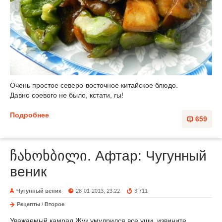
Очень простое северо-восточное китайское блюдо.
Давно соевого не было, кстати, гы!
Подробнее
659
ჩახოხბილი. Афтар: Чугунный
веник
Чугунный веник
28-01-2013, 23:22
3 711
Рецепты
/
Второе
Уважаемый камрад Жук умудрился все уши, извините,