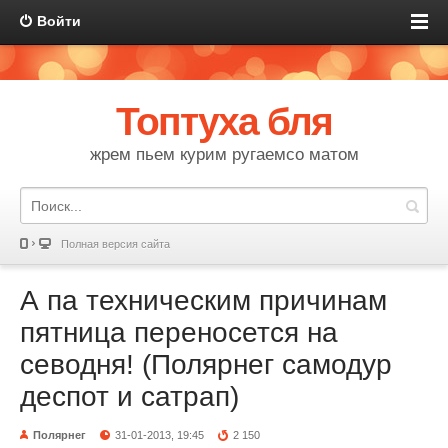
Войти
Топтуха бля
жрем пьем курим ругаемсо матом
Полная версия сайта
А па техническим причинам
пятница переносется на
севодня! (Полярнег самодур
деспот и сатрап)
Полярнег
31-01-2013, 19:45
2 150