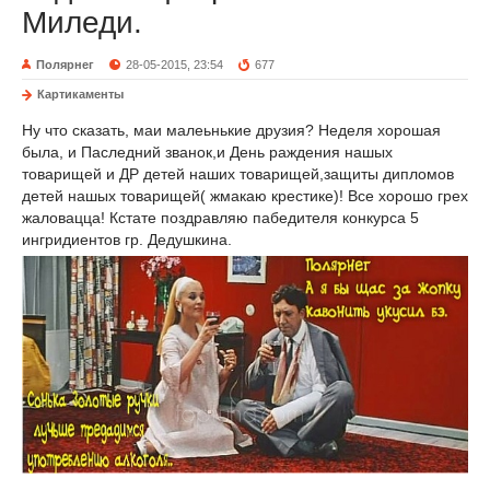
Миледи.
Полярнег
28-05-2015, 23:54
677
Картикаменты
Ну что сказать, маи малеьнькие друзия? Неделя хорошая
была, и Паследний званок,и День раждения нашых
товарищей и ДР детей наших товарищей,защиты дипломов
детей нашых товарищей( жмакаю крестике)! Все хорошо грех
жаловацца! Кстате поздравляю пабедителя конкурса 5
ингридиентов гр. Дедушкина.