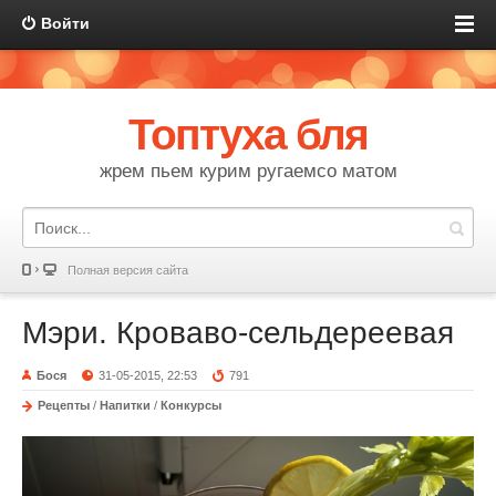
Войти
Топтуха бля
жрем пьем курим ругаемсо матом
Полная версия сайта
Мэри. Кроваво-сельдереевая
Бося
31-05-2015, 22:53
791
Рецепты
/
Напитки
/
Конкурсы