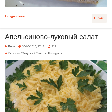
Подробнее
246
Апельсиново-луковый салат
Бося
30-05-2015, 17:17
729
Рецепты
/
Закуски
/
Салаты
/
Конкурсы