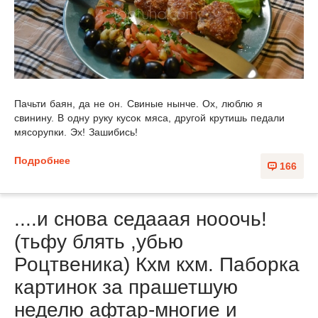
Пачьти баян, да не он. Свиные нынче. Ох, люблю я
свинину. В одну руку кусок мяса, другой крутишь педали
мясорупки. Эх! Зашибись!
Подробнее
166
....и снова седааая нооочь!
(тьфу блять ,убью
Роцтвеника) Кхм кхм. Паборка
картинок за прашетшую
неделю афтар-многие и