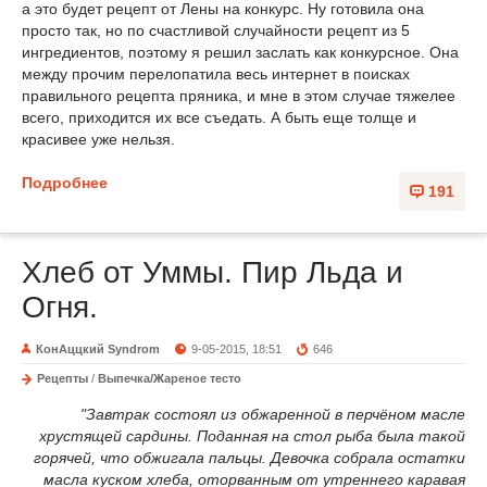
а это будет рецепт от Лены на конкурс. Ну готовила она
просто так, но по счастливой случайности рецепт из 5
ингредиентов, поэтому я решил заслать как конкурсное. Она
между прочим перелопатила весь интернет в поисках
правильного рецепта пряника, и мне в этом случае тяжелее
всего, приходится их все съедать. А быть еще толще и
красивее уже нельзя.
Подробнее
191
Хлеб от Уммы. Пир Льда и
Огня.
КонАццкий Syndrom
9-05-2015, 18:51
646
Рецепты
/
Выпечка/Жареное тесто
"Завтрак состоял из обжаренной в перчёном масле
хрустящей сардины. Поданная на стол рыба была такой
горячей, что обжигала пальцы. Девочка собрала остатки
масла куском хлеба, оторванным от утреннего каравая