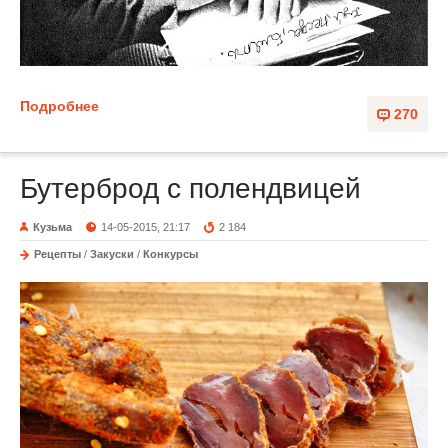
Подробнее
270
Бутерброд с полендвицей
Кузьма
14-05-2015, 21:17
2 184
Рецепты
/
Закуски
/
Конкурсы