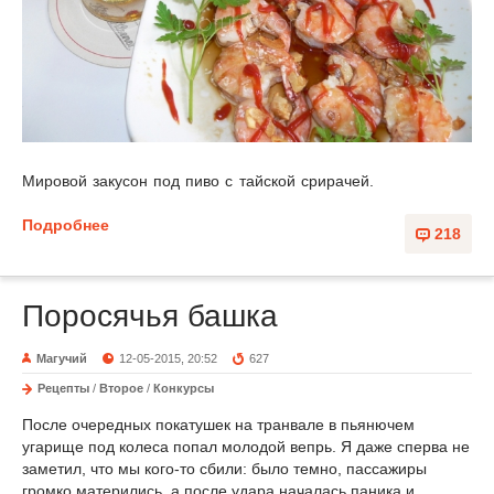
Мировой закусон под пиво с тайской срирачей.
Подробнее
218
Поросячья башка
Магучий
12-05-2015, 20:52
627
Рецепты
/
Второе
/
Конкурсы
После очередных покатушек на транвале в пьянючем
угарище под колеса попал молодой вепрь. Я даже сперва не
заметил, что мы кого-то сбили: было темно, пассажиры
громко матерились, а после удара началась паника и