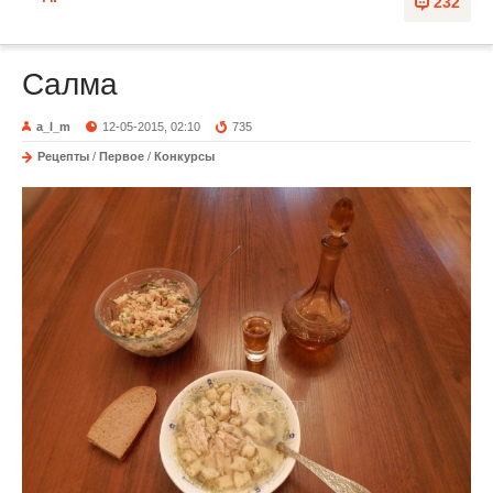
232
Салма
a_l_m
12-05-2015, 02:10
735
Рецепты
/
Первое
/
Конкурсы