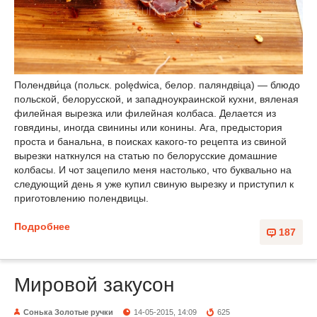
Полендви́ца (польск. polędwica, белор. паляндвіца) — блюдо
польской, белорусской, и западноукраинской кухни, вяленая
филейная вырезка или филейная колбаса. Делается из
говядины, иногда свинины или конины. Ага, предыстория
проста и банальна, в поисках какого-то рецепта из свиной
вырезки наткнулся на статью по белорусские домашние
колбасы. И чот зацепило меня настолько, что буквально на
следующий день я уже купил свиную вырезку и приступил к
приготовлению полендвицы.
Подробнее
187
Мировой закусон
Сонька Золотые ручки
14-05-2015, 14:09
625