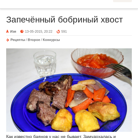
Запечённый бобриный хвост
Изя
13-05-2015, 20:22
591
Рецепты
/
Второе
/
Конкурсы
Как известно баянов у нас не бывает. Замудохалась и