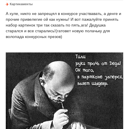
Картикаменты
А хуле, никто не запрещял в конкурсе участвавать, а денге и
прочие привелегие ой как нужны! И вот пажалуйте принять
набор картинок три так сказать по пять,ага! Дедушка
старался и все старались!(гатовет новую полачьку для
волопада конкурсных презов)