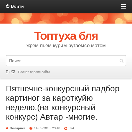
Войти
Топтуха бля
жрем пьем курим ругаемсо матом
Полная версия сайта
Пятнечне-конкурсный падбор
картиног за кароткуйю
неделю.(на конкурсный
конкурс) Автар -многие.
Полярнег
14-05-2015, 23:48
524