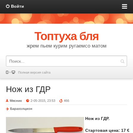
Войти
Топтуха бля
жрем пьем курим ругаемсо матом
Полная версия сайта
Нож из ГДР
Мясник
2-05-2015, 23:53
466
Барахолцион
Нож из ГДР.
Стартовая цена: 17 €