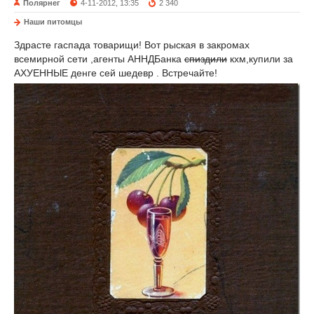
Полярнег
4-11-2012, 13:35
2 340
Наши питомцы
Здрасте гаспада товарищи! Вот рыская в закромах
всемирной сети ,агенты АННДБанка
спиздили
кхм,купили за
АХУЕННЫЕ денге сей шедевр . Встречайте!