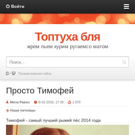
Войти
Топтуха бля
жрем пьем курим ругаемсо матом
Полная версия сайта
Просто Тимофей
Мила Равно
8-02-2016, 17:39
1 870
Наши питомцы
Тимофей - самый лучший рыжий пёс 2014 года