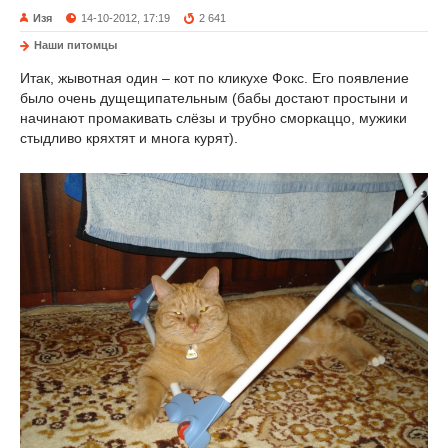
Изя
14-10-2012, 17:19
2 641
Наши питомцы
Итак, жывотная один – кот по кликухе Фокс. Его появление
было очень дущещипательным (бабы достают простыни и
начинают промакивать слёзы и трубно сморкаццо, мужики
стыдливо кряхтят и многа курят).