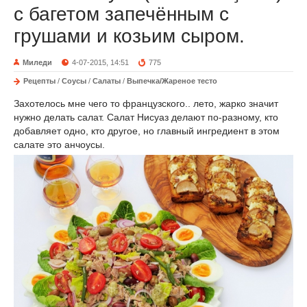
с багетом запечённым с
грушами и козьим сыром.
Миледи
4-07-2015, 14:51
775
Рецепты
/
Соусы
/
Салаты
/
Выпечка/Жареное тесто
Захотелось мне чего то французского.. лето, жарко значит
нужно делать салат. Салат Нисуаз делают по-разному, кто
добавляет одно, кто другое, но главный ингредиент в этом
салате это анчоусы.