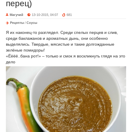
перец)
Магучий
13-10-2015, 04:07
681
Рецепты
/
Соусы
Я их наконец-то разглядел. Среди спелых перцев и слив,
среди баклажанов и ароматных дынь, они особенно
выделялись. Твердые, мясистые и такие долгожданные
зелёные помидоры!
«Ёёёё..бана рот!» – только и смок я воскликнуть глядя на это
дело