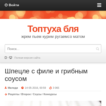
Войти
Топтуха бля
жрем пьем курим ругаемсо матом
Полная версия сайта
Шпецле с филе и грибным
соусом
Миледи
14-05-2016, 00:59
3 065
Рецепты
/
Второе
/
Соусы
/
Конкурсы