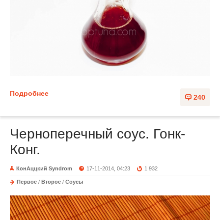
Подробнее
240
Черноперечный соус. Гонк-
Конг.
КонАццкий Syndrom
17-11-2014, 04:23
1 932
Первое
/
Второе
/
Соусы