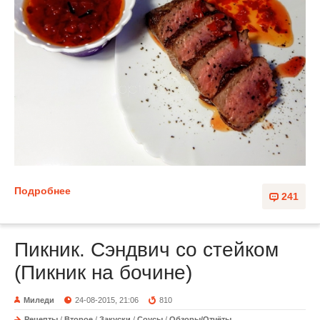
Подробнее
241
Пикник. Сэндвич со стейком
(Пикник на бочине)
Миледи
24-08-2015, 21:06
810
Рецепты
/
Второе
/
Закуски
/
Соусы
/
Обзоры/Отчёты