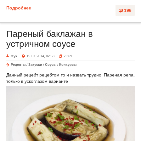
Подробнее
196
Пареный баклажан в
устричном соусе
Жук
15-07-2014, 02:53
2 369
Рецепты
/
Закуски
/
Соусы
/
Конкурсы
Данный рецебт рецебтом то и назвать трудно. Пареная репа,
только в ускоглазом варианте