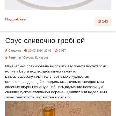
Подробнее
141
Соус сливочно-гребной
Саванна
22-07-2014, 21:08
2 027
Рецепты
/
Соусы
/
Конкурсы
Изначально планировала выложить азу почьти по-татарски,
но тут у Берга под воздействием какой-то
кинзы,травы,случился телепорт в мою кухню.Там
он,похлопав дверцей холодильника,зачемто спиздел мои
соленые огурцы,спьяну,ошибшись,подменил невзрачную
свинину куском атличьной боранены,уничтожил недельный
запас балтеготри и усвистал восвояси