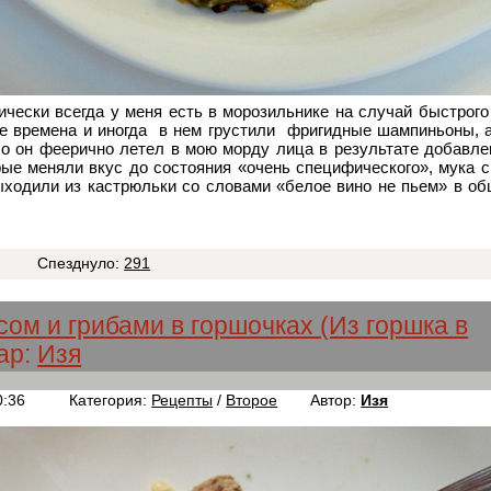
ически всегда у меня есть в морозильнике на случай быстрого 
е времена и иногда в нем грустили фригидные шампиньоны, 
о он феерично летел в мою морду лица в результате добавле
рые меняли вкус до состояния «очень специфического», мука 
ыходили из кастрюльки со словами «белое вино не пьем» в об
6
Спезднуло:
291
сом и грибами в горшочках (Из горшка в
ар:
Изя
0:36
Категория:
Рецепты
/
Второе
Автор:
Изя