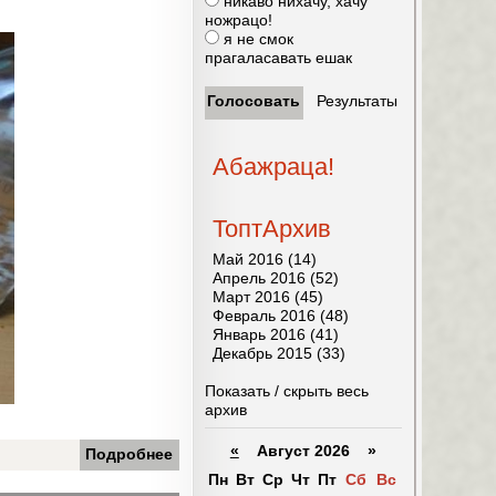
никаво нихачу, хачу
ножрацо!
я не смок
прагаласавать ешак
Абажраца!
ТоптАрхив
Май 2016 (14)
Апрель 2016 (52)
Март 2016 (45)
Февраль 2016 (48)
Январь 2016 (41)
Декабрь 2015 (33)
Показать / скрыть весь
архив
«
Август 2026 »
Подробнее
Пн
Вт
Ср
Чт
Пт
Сб
Вс