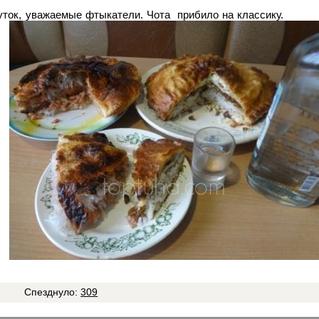
уток, уважаемые фтыкатели. Чота прибило на классику.
5
Спезднуло:
309