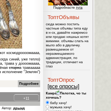
Падробнасте
тута
ТоптОбъявы
сюда можно постить
частные объявы типа еду
в н-ск, давайте нажремсо
или продаю няшных котят
мимими. объявы слать на
мыло або в двуличку.
размещаемое от
окот космодроооомаааа,
неразмещаемого
администрация, по
когда синий, уже тепло)
традиции, отличает на
а, трава у доооомаааа,
глаз
лёная
спаржа
травааааа
в исполнение "Землян")
ТоптОпрос
Подробнее
[все опросы]
Камрад/Пелотка, чо ты
хочешь?
+11
бабу хачу!
мужыка хачу!
Автор:
дрынд