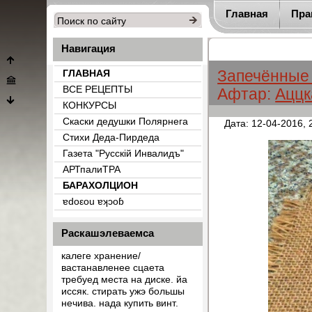
Главная
Пра
Навигация
Запечённые 
ГЛАВНАЯ
ВСЕ РЕЦЕПТЫ
Афтар:
Аццк
КОНКУРСЫ
Скаски дедушки Полярнега
Дата: 12-04-2016, 
Стихи Деда-Пирдеда
Газета "Русскiй Инвалидъ"
АРТпалиТРА
БАРАХОЛЦИОН
{count_categ_22}
ɐdоεоu ɐʞɔоɓ
Раскашэлеваемса
калеге хранение/
вастанавленее сцаета
требуед места на диске. йа
иссяк. стирать ужэ большы
нечива. нада купить винт.