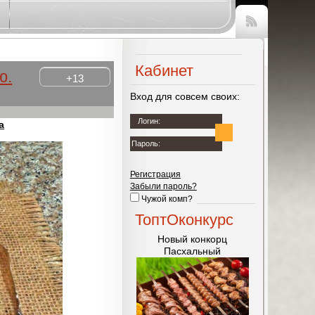
Чтение
RSS
Кабинет
ю.
+13
Вход для совсем своих:
Логин:
а
Пароль:
Регистрация
Забыли пароль?
Чужой комп?
ТоптОконкурс
Новый конкорц
Пасхальный