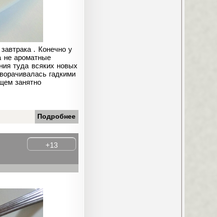
завтрака . Конечно у
а не ароматные
ния туда всяких новых
сворачивалась гадкими
щем занятно
Подробнее
+13