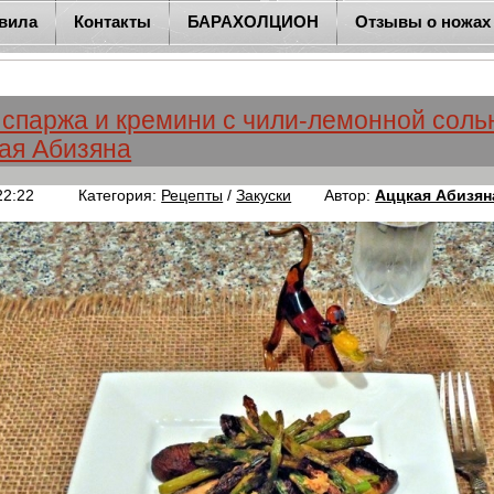
вила
Контакты
БАРАХОЛЦИОН
Отзывы о ножах
спаржа и кремини с чили-лемонной соль
ая Абизяна
22:22
Категория:
Рецепты
/
Закуски
Автор:
Аццкая Абизян