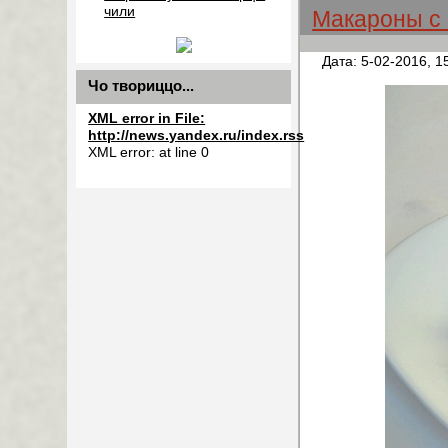
чили
Макароны с 
Дата: 5-02-2016, 1
Чо твориццо...
XML error in File:
http://news.yandex.ru/index.rss
XML error: at line 0