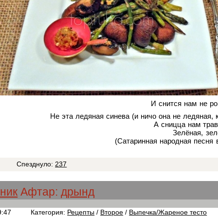
И снится нам не р
Не эта ледяная синева (и ничо она не ледяная, 
А сницца нам трав
Зелёная, зе
(Сатаринная народная песня 
9
Спезднуло:
237
ник
Афтар:
дрынд
9:47
Категория:
Рецепты
/
Второе
/
Выпечка/Жареное тесто