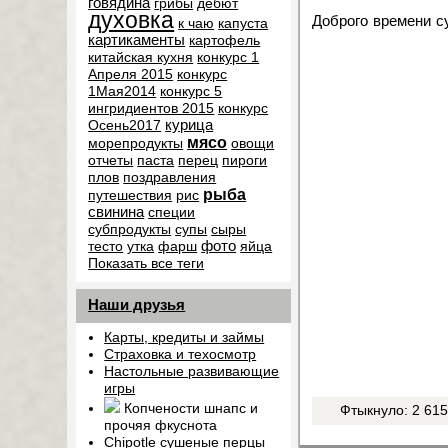
говядина
грибы
дебют
духовка
Доброго времени с
к чаю
капуста
картикаменты
картофель
китайская кухня
конкурс 1
Апреля 2015
конкурс
1Мая2014
конкурс 5
ингридиентов 2015
конкурс
курица
Осень2017
мясо
морепродукты
овощи
отчеты
паста
перец
пироги
плов
поздравления
рыба
путешествия
рис
свинина
специи
субпродукты
супы
сыры
фото
тесто
утка
фарш
яйца
Показать все теги
Наши друзья
Карты, кредиты и займы
Страховка и техосмотр
Настольные развивающие
игры
Копчености шнапс и
Фтыкнуло: 2 61
прочяя фкуснота
Chipotle сушеные перцы