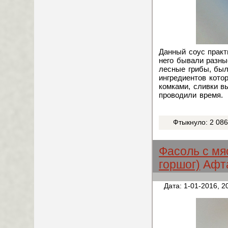
Данный соус практ
него бывали разны
лесные грибы, был
ингредиентов кото
комками, сливки в
проводили время.
Фтыкнуло: 2 08
Фасоль с мя
горшог)
Афт
Дата: 1-01-2016, 2