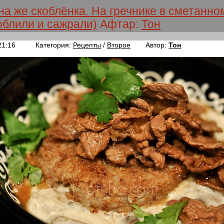
на же скоблёнка. На гречнике в сметанно
облили и сажрали)
Афтар:
Тон
21:16
Категория:
Рецепты
/
Второе
Автор:
Тон