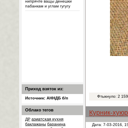
нипрячте ващы денешки
пабанкам и углам гугугу
Приход взяток из:
Фтыкнуло: 2 15
Источник: АННДБ б/п
Облако тегов
Курник-хуюр
азиатская кухня
ДР
баклажаны
баранина
Дата: 7-03-2016, 1