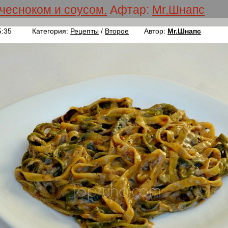
чесноком и соусом.
Афтар:
Mr.Шнапс
5:35
Категория:
Рецепты
/
Второе
Автор:
Mr.Шнапс