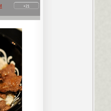
м
+21