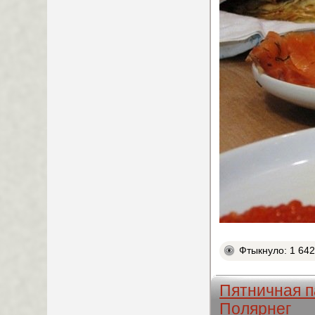
Фтыкнуло: 1 64
Пятничная п
Полярнег