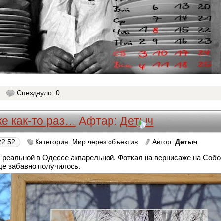
7
Спезднуло:
0
е как-то раз…
Афтар:
Детыч
22:52
Категория:
Мир через объектив
Автор:
Детыч
реальной в Одессе акварельной. Фоткал на вернисаже на Собо
де забавно получилось.