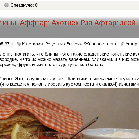
4
Спезднуло:
0
лины. Аффтар: Ахотнек Рза
Афтар:
злой
05:37
Категория:
Рецепты
/
Выпечка/Жареное тесто
Автор
онны полагать, что блины - это такие сладенькие тоненькие к
ородке, и что их можно мазать вареньем, сливками, и в них мо
ворожок, фруктачьки, вплоть до кусочков банана.
 блины. Это, в лучшем случае – блинчики, выпекаемые неумеха
что касается пожонглировать куском теста и скалкой) азиатами