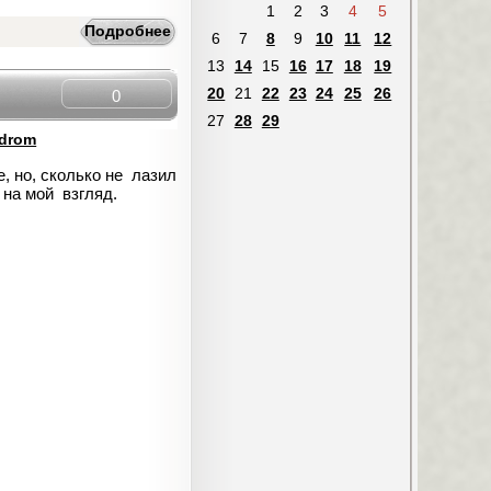
1
2
3
4
5
Подробнее
6
7
8
9
10
11
12
13
14
15
16
17
18
19
20
21
22
23
24
25
26
0
27
28
29
drom
, но, сколько не лазил
, на мой взгляд.