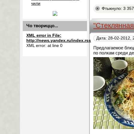
чили
Фтыкнуло: 3 35
"Стеклянная
Чо твориццо...
XML error in File:
Дата: 28-02-2012, 
http://news.yandex.ru/index.rss
XML error: at line 0
Предлагаемое блюдо
по полкам среди де