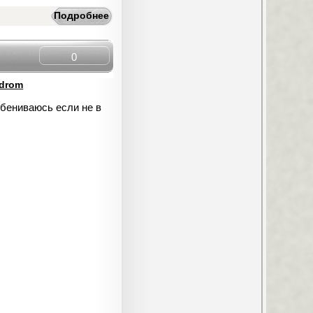
Подробнее
0
drom
ебениваюсь если не в