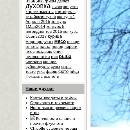
говядина
грибы
дебют
духовка
к чаю
капуста
картикаменты
картофель
китайская кухня
конкурс 1
Апреля 2015
конкурс
1Мая2014
конкурс 5
ингридиентов 2015
конкурс
курица
Осень2017
мясо
морепродукты
овощи
отчеты
паста
перец
пироги
плов
поздравления
рыба
путешествия
рис
свинина
специи
субпродукты
супы
сыры
фото
тесто
утка
фарш
яйца
Показать все теги
Наши друзья
Карты, кредиты и займы
Страховка и техосмотр
Настольные развивающие
игры
Копчености шнапс и
прочяя фкуснота
Chipotle сушеные перцы