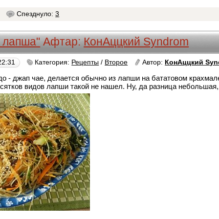
7
Спезднуло:
3
 лапша"
Афтар:
КонАццкий Syndrom
22:31
Категория:
Рецепты
/
Второе
Автор:
КонАццкий Syn
 - джап чае, делается обычно из лапши на бататовом крахмале
сятков видов лапши такой не нашел. Ну, да разница небольшая