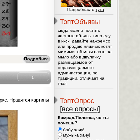
Падробнасте
тута
ТоптОбъявы
сюда можно постить
частные объявы типа еду
в н-ск, давайте нажремсо
или продаю няшных котят
мимими. объявы слать на
мыло або в двуличку.
Подробнее
размещаемое от
неразмещаемого
администрация, по
0
традиции, отличает на
глаз
ТоптОпрос
рке. Нравятся картины
[все опросы]
Камрад/Пелотка, чо ты
хочешь?
бабу хачу!
мужыка хачу!