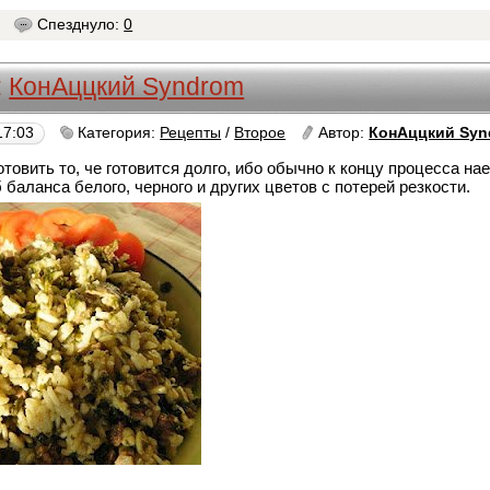
4
Спезднуло:
0
:
КонАццкий Syndrom
17:03
Категория:
Рецепты
/
Второе
Автор:
КонАццкий Syn
отовить то, че готовится долго, ибо обычно к концу процесса на
б баланса белого, черного и других цветов с потерей резкости.