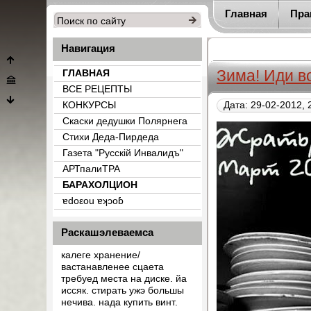
Главная
Пра
Навигация
Зима! Иди в
ГЛАВНАЯ
ВСЕ РЕЦЕПТЫ
КОНКУРСЫ
Дата: 29-02-2012, 
Скаски дедушки Полярнега
Стихи Деда-Пирдеда
Газета "Русскiй Инвалидъ"
АРТпалиТРА
БАРАХОЛЦИОН
{count_categ_22}
ɐdоεоu ɐʞɔоɓ
Раскашэлеваемса
калеге хранение/
вастанавленее сцаета
требуед места на диске. йа
иссяк. стирать ужэ большы
нечива. нада купить винт.