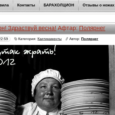
вила
Контакты
БАРАХОЛЦИОН
Отзывы о ножах
он! Здраствуй весна!
Афтар:
Полярнег
22:59
Категория:
Картикаменты
Автор:
Полярнег