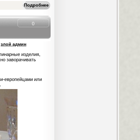
Подробнее
0
:
злой админ
улинарные изделия,
жно заворачивать
ми-европейцами или
.