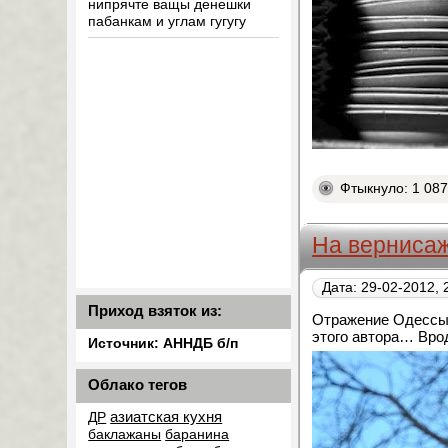
нипрячте ващы денешки
пабанкам и углам гугугу
Фтыкнуло: 1 08
На вернисаж
Дата: 29-02-2012, 
Приход взяток из:
Отражение Одессы 
этого автора… Вро
Источник: АННДБ б/п
Облако тегов
азиатская кухня
ДР
баклажаны
баранина