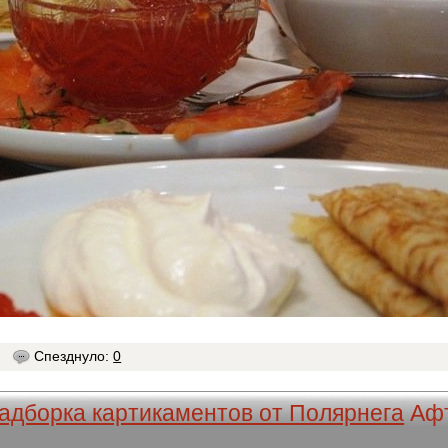
2
Спезднуло:
0
адборка картикаментов от Полярнега
Аф