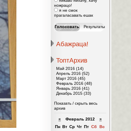
никаво нихачу, хачу
ножрацо!
я не смок
прагаласавать ешак
Абажраца!
ТоптАрхив
Май 2016 (14)
Апрель 2016 (52)
Март 2016 (45)
Февраль 2016 (48)
Январь 2016 (41)
Декабрь 2015 (33)
Показать / скрыть весь
архив
«
Февраль 2012
»
Пн
Вт
Ср
Чт
Пт
Сб
Вс