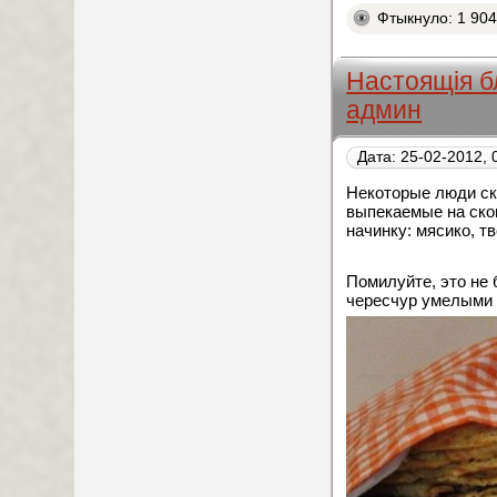
Фтыкнуло: 1 90
Настоящiя б
админ
Дата: 25-02-2012, 
Некоторые люди скл
выпекаемые на сков
начинку: мясико, т
Помилуйте, это не
чересчур умелыми (