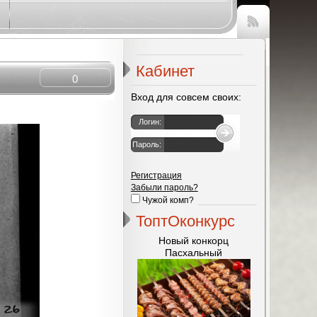
Чтение
RSS
Кабинет
0
Вход для совсем своих:
Логин:
Пароль:
Регистрация
Забыли пароль?
Чужой комп?
ТоптОконкурс
Новый конкорц
Пасхальный