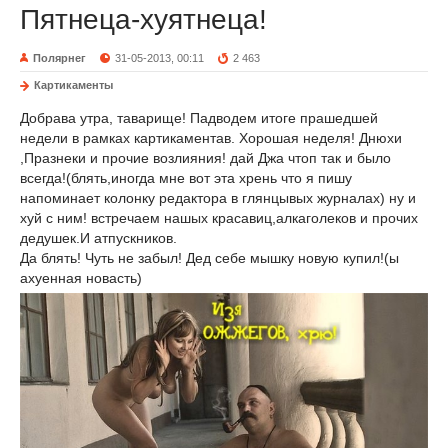
Пятнеца-хуятнеца!
Полярнег
31-05-2013, 00:11
2 463
Картикаменты
Добрава утра, таварище! Падводем итоге прашедшей
недели в рамках картикаментав. Хорошая неделя! Днюхи
,Празнеки и прочие возлияния! дай Джа чтоп так и было
всегда!(блять,иногда мне вот эта хрень что я пишу
напоминает колонку редактора в глянцывых журналах) ну и
хуй с ним! встречаем нашых красавиц,алкаголеков и прочих
дедушек.И атпускников.
Да блять! Чуть не забыл! Дед себе мышку новую купил!(ы
ахуенная новасть)