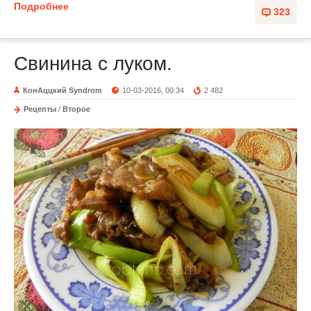
Подробнее
323
Свинина с луком.
КонАццкий Syndrom
10-03-2016, 00:34
2 482
Рецепты
/
Второе