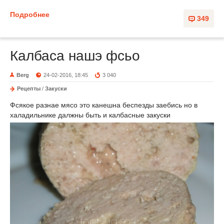
Подробнее
349
Калбаса нашэ фсьо
Berg
24-02-2016, 18:45
3 040
Рецепты
/
Закуски
Фсякое разнае мясо это канешна беспезды заебись но в
халадильнике далжны быть и калбасные закуски