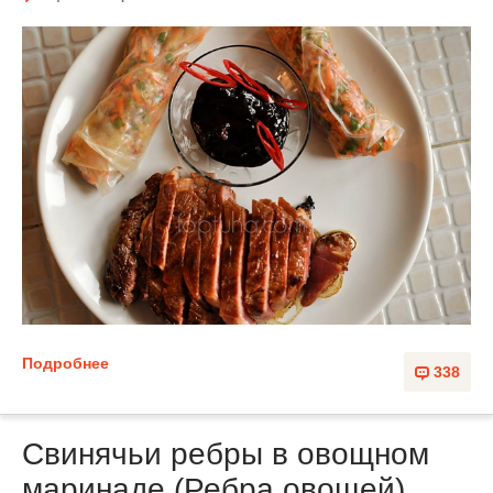
Подробнее
338
Свинячьи ребры в овощном
маринаде (Ребра овощей)