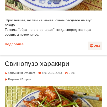
Простейшее, но тем не менее, очень песдатое на вкус
блюдо.
Техника "обратного стир-фрая", когда вперед жарицца
овощи, а потом мясо.
Подробнее
283
Свинопузо харакири
КонАццкий Syndrom
8-03-2016, 22:53
2 603
Рецепты
/
Второе