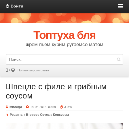
Войти
Топтуха бля
жрем пьем курим ругаемсо матом
Полная версия сайта
Шпецле с филе и грибным
соусом
Миледи
14-05-2016, 00:59
3 065
Рецепты
/
Второе
/
Соусы
/
Конкурсы