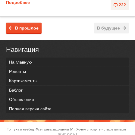
Подробнее
222
В прошлое
В будущее
Навигация
На главную
Рецепты
Картикаменты
Баблог
Объявления
Полная версия сайта
Топтуха и неебед. Фсе права защищены б/п. Хочеж спиздить - стафь цоперигт.
© 2012-2021