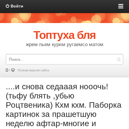
Войти
Топтуха бля
жрем пьем курим ругаемсо матом
Полная версия сайта
....и снова седааая нооочь!
(тьфу блять ,убью
Роцтвеника) Кхм кхм. Паборка
картинок за прашетшую
неделю афтар-многие и