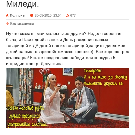
Миледи.
Полярнег
28-05-2015, 23:54
677
Картикаменты
Ну что сказать, маи малеьнькие друзия? Неделя хорошая
была, и Паследний званок,и День раждения нашых
товарищей и ДР детей наших товарищей,защиты дипломов
детей нашых товарищей( жмакаю крестике)! Все хорошо грех
жаловацца! Кстате поздравляю пабедителя конкурса 5
ингридиентов гр. Дедушкина.