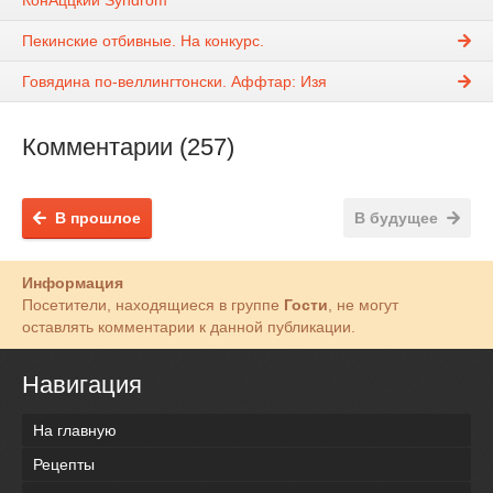
Пекинские отбивные. На конкурс.
Говядина по-веллингтонски. Аффтар: Изя
Комментарии (257)
В прошлое
В будущее
Информация
Посетители, находящиеся в группе
Гости
, не могут
оставлять комментарии к данной публикации.
Навигация
На главную
Рецепты