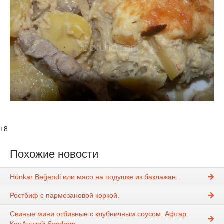
+8
Похожие новости
Hünkar Beğendi или мясо на подушке из баклажан.
Ростбиф с пармезановой коркой.
Свиные мини отбивные с клубничным соусом. Афтар:
КонАццкий Syndrom