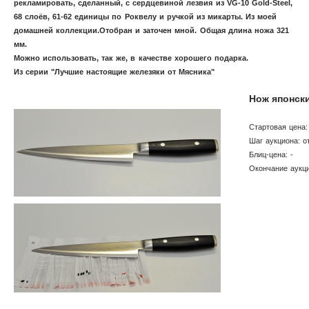
рекламировать,
сделанный, с сердцевиной лезвия из VG-10 Gold-Steel,
68 слоёв, 61-62 единицы по Роквелу
и ручкой из микарты. Из моей
домашней коллекции.Отобран и заточен мной. Общая длина ножа 321
мм.
Можно использовать, так же, в качестве хорошего подарка.
Из серии "Лучшие настоящие железяки от Мясника"
Нож японск
Стартовая цена:
Шаг аукциона: о
Блиц-цена: -
Окончание аукци