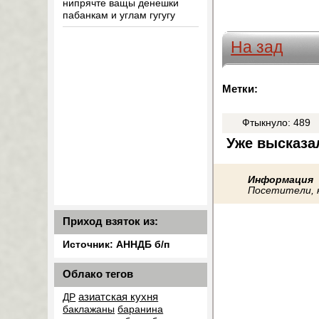
нипрячте ващы денешки
пабанкам и углам гугугу
На зад
Метки:
Фтыкнуло: 489
Уже высказал
Информация
Посетители, 
Приход взяток из:
Источник: АННДБ б/п
Облако тегов
азиатская кухня
ДР
баклажаны
баранина