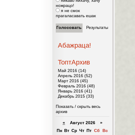
никаво нихачу, хачу
ножрацо!
я не смок
прагаласавать ешак
Абажраца!
ТоптАрхив
Май 2016 (14)
Апрель 2016 (52)
Март 2016 (45)
Февраль 2016 (48)
Январь 2016 (41)
Декабрь 2015 (33)
Показать / скрыть весь
архив
«
Август 2026 »
Пн
Вт
Ср
Чт
Пт
Сб
Вс