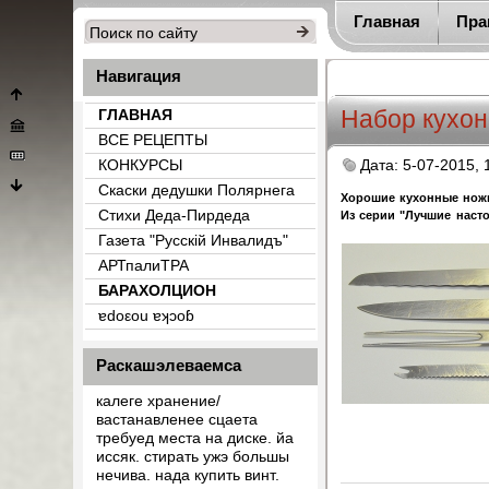
Главная
Пра
Навигация
Набор кухон
ГЛАВНАЯ
ВСЕ РЕЦЕПТЫ
КОНКУРСЫ
Дата: 5-07-2015, 
Скаски дедушки Полярнега
Хорошие
кухонные ножи
Стихи Деда-Пирдеда
Из серии "Лучшие наст
Газета "Русскiй Инвалидъ"
АРТпалиТРА
БАРАХОЛЦИОН
{count_categ_22}
ɐdоεоu ɐʞɔоɓ
Раскашэлеваемса
калеге хранение/
вастанавленее сцаета
требуед места на диске. йа
иссяк. стирать ужэ большы
нечива. нада купить винт.