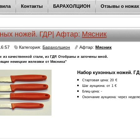
вила
Контакты
БАРАХОЛЦИОН
Отзывы о ножах
ных ножей. ГДР
| Афтар:
Мясник
16:57
Категория:
Барахолцион
Афтар:
Мясник
 из качественной стали, из ГДР.
Отобраны и заточены мной.
оящие немецкие железяки от Мясника"
Н
абор кухонных ножей. Г
Стартовая цена: 20 €
Шаг аукциона: от 1 €
Блиц-цена: -
Окончание аукциона: через неделю