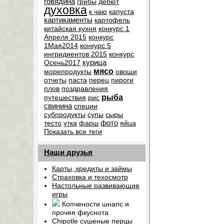
говядина
грибы
дебют
духовка
к чаю
капуста
картикаменты
картофель
китайская кухня
конкурс 1
Апреля 2015
конкурс
1Мая2014
конкурс 5
ингридиентов 2015
конкурс
курица
Осень2017
мясо
морепродукты
овощи
отчеты
паста
перец
пироги
плов
поздравления
рыба
путешествия
рис
свинина
специи
субпродукты
супы
сыры
фото
тесто
утка
фарш
яйца
Показать все теги
Наши друзья
Карты, кредиты и займы
Страховка и техосмотр
Настольные развивающие
игры
Копчености шнапс и
прочяя фкуснота
Chipotle сушеные перцы