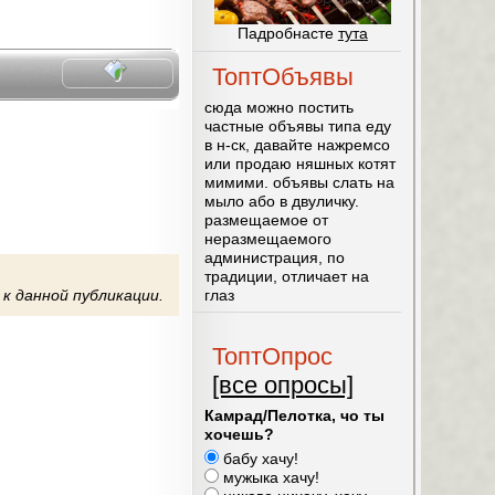
Падробнасте
тута
ТоптОбъявы
0
сюда можно постить
частные объявы типа еду
в н-ск, давайте нажремсо
или продаю няшных котят
мимими. объявы слать на
мыло або в двуличку.
размещаемое от
неразмещаемого
администрация, по
традиции, отличает на
глаз
к данной публикации.
ТоптОпрос
[все опросы]
Камрад/Пелотка, чо ты
хочешь?
бабу хачу!
мужыка хачу!