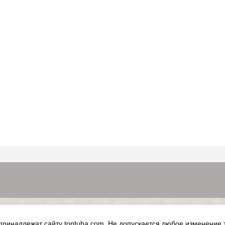
 принадлежат сайту
toptuha.com
. Не допускается любое изменение 