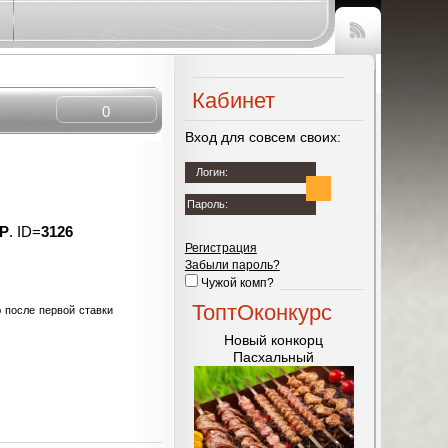
Чтение
RSS
Кабинет
0
Вход для совсем своих:
Логин:
Пароль:
ДР
. ID=
3126
Регистрация
Забыли пароль?
Чужой комп?
ТоптОконкурс
 после первой ставки
Новый конкорц
Пасхальный