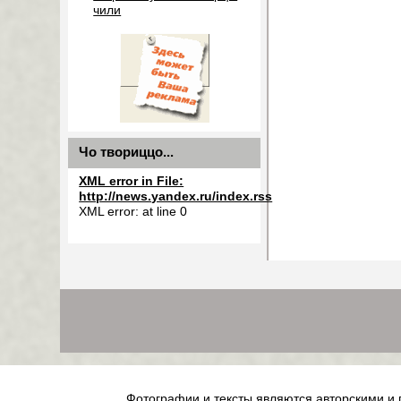
чили
Чо твориццо...
XML error in File:
http://news.yandex.ru/index.rss
XML error: at line 0
Фотографии и тексты являются авторскими и