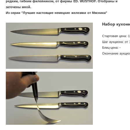
редким, гибким филейником, от фирмы ED. WÜSTHOF.
Отобраны и
заточены мной.
Из серии "Лучшие настоящие немецкие железяки от Мясника"
Н
абор кухон
Стартовая цена: 1
Шаг аукциона: от 
Блиц-цена: -
Окончание аукцио