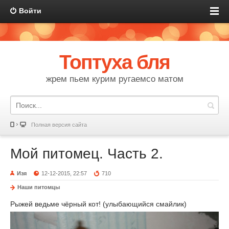
Войти
Топтуха бля
жрем пьем курим ругаемсо матом
Полная версия сайта
Мой питомец. Часть 2.
Изя
12-12-2015, 22:57
710
Наши питомцы
Рыжей ведьме чёрный кот! (улыбающийся смайлик)