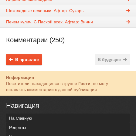
Шоколадные печеньки. Афтар: Сухарь
Печем кулич. С Пасхой всех. Афтар: Винни
Комментарии (250)
В прошлое
В будущее
Информация
Посетители, находящиеся в группе
Гости
, не могут
оставлять комментарии к данной публикации.
Навигация
На главную
Рецепты