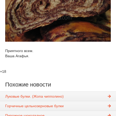
Приятного всем.
Ваша Агафья.
+18
Похожие новости
Луковые булки. (Жопа чипполино)
Горчичные цельнозерновые булки
Пирожное шоколадное