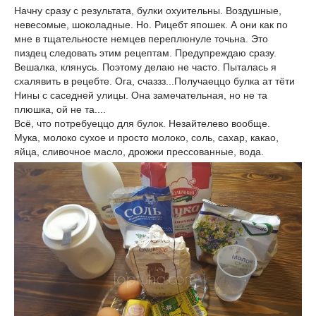
Начну сразу с результата, булки охуительны. Воздушные,
невесомые, шоколадные. Но. Рицебт япошек. А они как по
мне в тщательносте немцев переплюнуле точьна. Это
пиздец следовать этим рецептам. Предупреждаю сразу.
Вешалка, клянусь. Поэтому делаю не часто. Пыталась я
схалявить в рецебте. Ога, счаззз...Получаеццо булка ат тёти
Нины с саседней улицы. Она замечательная, но не та
плюшка, ой не та....
Всё, что потребуеццо для булок. Незайтелево вообще.
Мука, молоко сухое и просто молоко, соль, сахар, какао,
яйца, сливочное масло, дрожжи прессованные, вода.