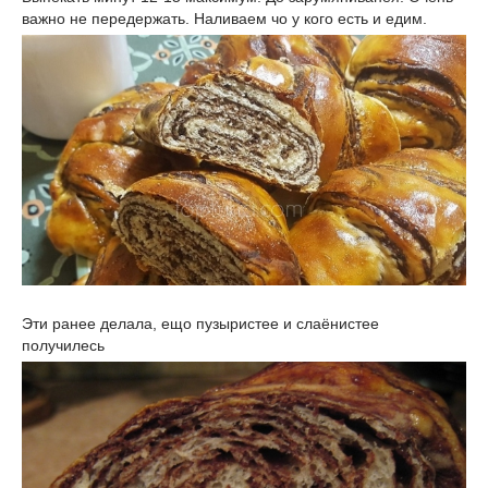
важно не передержать. Наливаем чо у кого есть и едим.
Эти ранее делала, ещо пузыристее и слаёнистее
получилесь