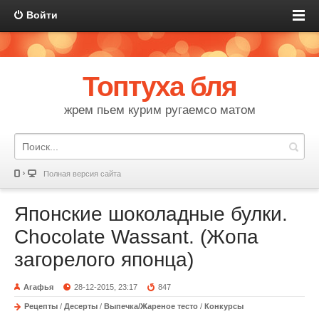
Войти
Топтуха бля
жрем пьем курим ругаемсо матом
Полная версия сайта
Японские шоколадные булки.
Chocolate Wassant. (Жопа
загорелого японца)
Агафья
28-12-2015, 23:17
847
Рецепты
/
Десерты
/
Выпечка/Жареное тесто
/
Конкурсы