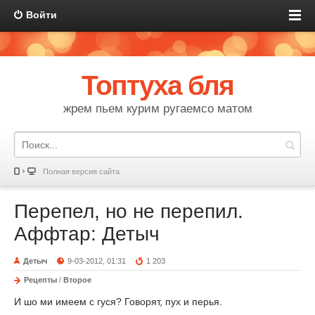
Войти
Топтуха бля
жрем пьем курим ругаемсо матом
Полная версия сайта
Перепел, но не перепил.
Аффтар: Детыч
Детыч
9-03-2012, 01:31
1 203
Рецепты
/
Второе
И шо ми имеем с гуся? Говорят, пух и перья.