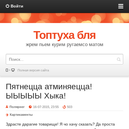
Войти
Топтуха бля
жрем пьем курим ругаемсо матом
Полная версия сайта
Пятнецца атминяецца!
ЫЫЫЫЫ Хыка!
Полярнег
16-07-2015, 23:55
503
Картикаменты
Здрасте дарагие товарище! Я чо хачу сказать? Да проста