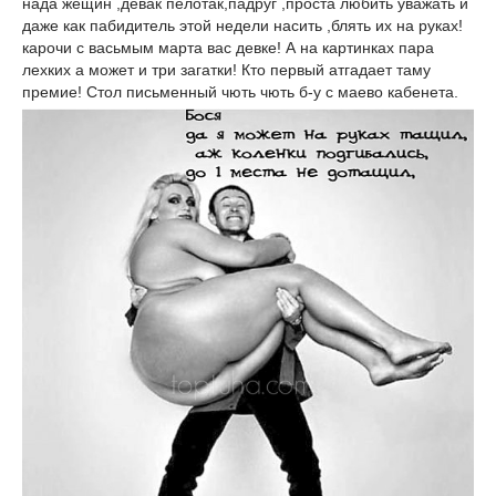
нада жещин ,девак пелотак,падруг ,проста любить уважать и
даже как пабидитель этой недели насить ,блять их на руках!
карочи с васьмым марта вас девке! А на картинках пара
лехких а может и три загатки! Кто первый атгадает таму
премие! Стол письменный чють чють б-у с маево кабенета.