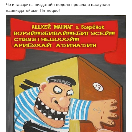
Чо и гаварить, пиздатайя неделя прошла,и наступает
наипиздатейшая Пятнеццо!