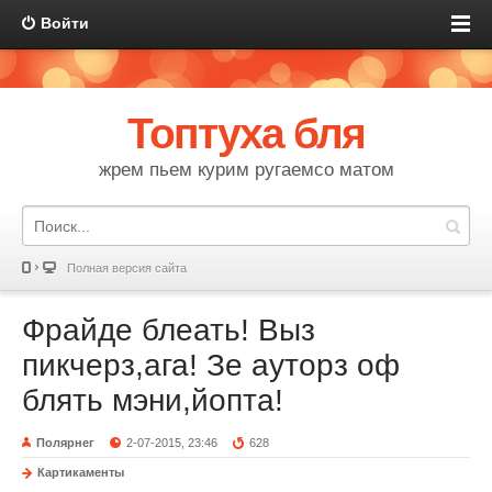
Войти
Топтуха бля
жрем пьем курим ругаемсо матом
Полная версия сайта
Фрайде блеать! Выз
пикчерз,ага! Зе ауторз оф
блять мэни,йопта!
Полярнег
2-07-2015, 23:46
628
Картикаменты