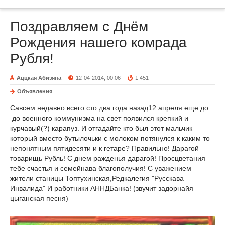
Поздравляем с Днём
Рождения нашего комрада
Рубля!
Аццкая Абизяна
12-04-2014, 00:06
1 451
Объявления
Савсем недавно всего сто два года назад12 апреля еще до
до военного коммунизма на свет появился крепкий и
курчавый(?) карапуз. И отгадайте кто был этот мальчик
который вместо бутылочьки с молоком потянулся к каким то
непонятным пятидесяти и к гетаре? Правильно! Дарагой
товарищь Рубль! С днем ражденья дарагой! Просцветания
тебе счастья и семейнава благополучия! С уважением
жители станицы Топтухинская,Редкалегия "Русскава
Инвалида" И работники АННДБанка! (звучит задорнайя
цыганская песня)