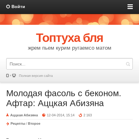
Войти
Топтуха бля
жрем пьем курим ругаемсо матом
Полная версия сайта
Молодая фасоль с беконом.
Афтар: Аццкая Абизяна
Аццкая Абизяна
12-04-2014, 15:14
2 163
Рецепты
/
Второе