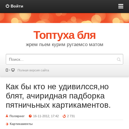
Войти
Топтуха бля
жрем пьем курим ругаемсо матом
Полная версия сайта
Как бы кто не удивилсся,но
блят, ачиридная падборка
пятничьных картикаментов.
Полярнег
16-11-2012, 17:42
2 731
Картикаменты