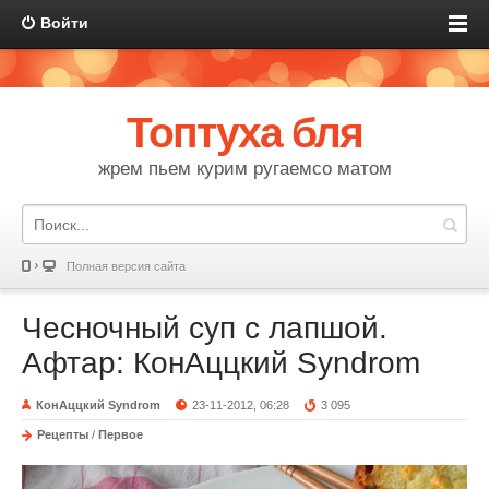
Войти
Топтуха бля
жрем пьем курим ругаемсо матом
Полная версия сайта
Чесночный суп с лапшой.
Афтар: КонАццкий Syndrom
КонАццкий Syndrom
23-11-2012, 06:28
3 095
Рецепты
/
Первое