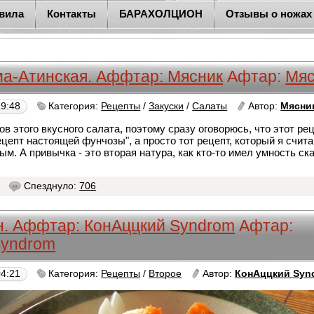
вила
Контакты
БАРАХОЛЦИОН
Отзывы о ножах
а-Атинская. Аффтар: Мясник
Афтар:
Мяс
19:48
Категория:
Рецепты
/
Закуски
/
Салаты
Автор:
Мясни
ов этого вкусного салата, поэтому сразу оговорюсь, что этот ре
ецепт настоящей фунчозы", а просто тот рецепт, который я счи
м. А привычка - это вторая натура, как кто-то имел умность ск
7
Спезднуло:
706
н. Аффтар: КонАццкий Syndrom
Афтар:
Syndrom
04:21
Категория:
Рецепты
/
Второе
Автор:
КонАццкий Syn