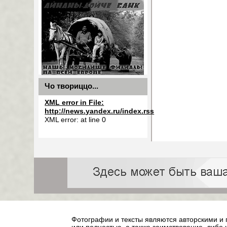
чили
Чо твориццо...
XML error in File:
http://news.yandex.ru/index.rss
XML error: at line 0
Фотографии и тексты являются авторскими и