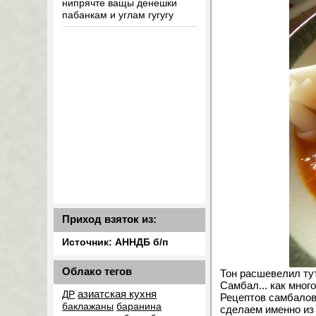
нипрячте ващы денешки
пабанкам и углам гугугу
Приход взяток из:
Источник: АННДБ б/п
Облако тегов
Тон расшевелил тут
Самбал... как мног
азиатская кухня
ДР
Рецептов самбалов 
баклажаны
баранина
сделаем именно из