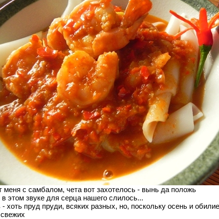
 меня с самбалом, чета вот захотелось - вынь да положь
о в этом звуке для серца нашего слилось...
- хоть пруд пруди, всяких разных, но, поскольку осень и обилие
 свежих