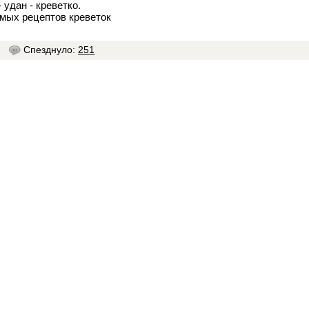
- удан - креветко.
мых рецептов креветок
0
Спезднуло:
251