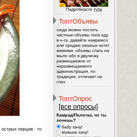
Падробнасте
тута
ТоптОбъявы
сюда можно постить
частные объявы типа еду
в н-ск, давайте нажремсо
или продаю няшных котят
мимими. объявы слать на
мыло або в двуличку.
размещаемое от
неразмещаемого
администрация, по
традиции, отличает на
глаз
ТоптОпрос
[все опросы]
Камрад/Пелотка, чо ты
хочешь?
бабу хачу!
 острых перцев - то
мужыка хачу!