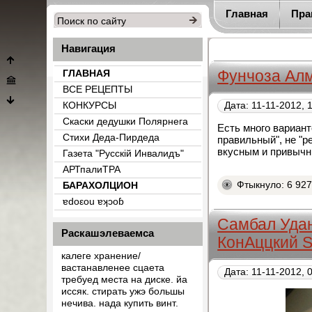
Главная
Пра
Навигация
Фунчоза Алм
ГЛАВНАЯ
ВСЕ РЕЦЕПТЫ
КОНКУРСЫ
Дата: 11-11-2012, 
Скаски дедушки Полярнега
Есть много вариант
Стихи Деда-Пирдеда
правильный", не "р
вкусным и привычны
Газета "Русскiй Инвалидъ"
АРТпалиТРА
Фтыкнуло: 6 92
БАРАХОЛЦИОН
{count_categ_22}
ɐdоεоu ɐʞɔоɓ
Самбал Уда
Раскашэлеваемса
КонАццкий 
калеге хранение/
вастанавленее сцаета
Дата: 11-11-2012, 
требуед места на диске. йа
иссяк. стирать ужэ большы
нечива. нада купить винт.