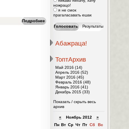
никаво нихачу, хачу
ножрацо!
я не смок
прагаласавать ешак
Подробнее
Абажраца!
ТоптАрхив
Май 2016 (14)
Апрель 2016 (52)
Март 2016 (45)
Февраль 2016 (48)
Январь 2016 (41)
Декабрь 2015 (33)
Показать / скрыть весь
архив
«
Ноябрь 2012
»
Пн
Вт
Ср
Чт
Пт
Сб
Вс