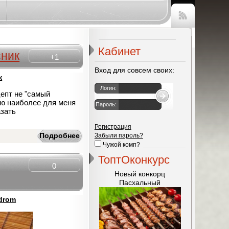
Чтение
RSS
Кабинет
ник
+1
Вход для совсем своих:
к
Логин:
цепт не "самый
таю наиболее для меня
Пароль:
азать
Регистрация
Подробнее
Забыли пароль?
Чужой комп?
ТоптОконкурс
0
Новый конкорц
Пасхальный
drom