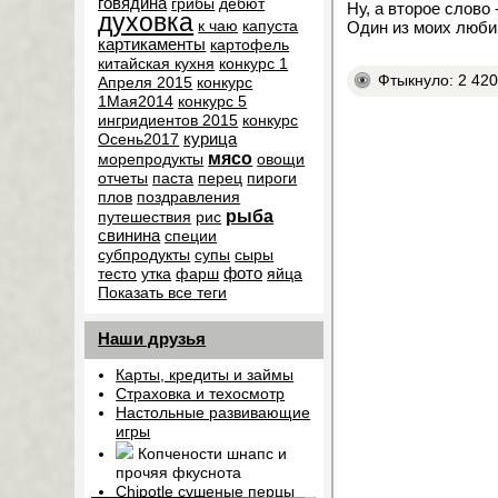
говядина
грибы
дебют
Ну, а второе слово 
духовка
к чаю
капуста
Один из моих люби
картикаменты
картофель
китайская кухня
конкурс 1
Фтыкнуло: 2 42
Апреля 2015
конкурс
1Мая2014
конкурс 5
ингридиентов 2015
конкурс
курица
Осень2017
мясо
морепродукты
овощи
отчеты
паста
перец
пироги
плов
поздравления
рыба
путешествия
рис
свинина
специи
субпродукты
супы
сыры
фото
тесто
утка
фарш
яйца
Показать все теги
Наши друзья
Карты, кредиты и займы
Страховка и техосмотр
Настольные развивающие
игры
Копчености шнапс и
прочяя фкуснота
Chipotle сушеные перцы